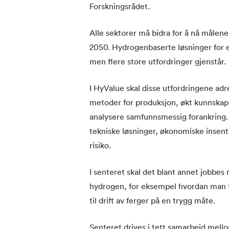
Forskningsrådet.
Alle sektorer må bidra for å nå målene
2050. Hydrogenbaserte løsninger for en
men flere store utfordringer gjenstår.
I HyValue skal disse utfordringene adr
metoder for produksjon, økt kunnskap
analysere samfunnsmessig forankring. 
tekniske løsninger, økonomiske insent
risiko.
I senteret skal det blant annet jobbes
hydrogen, for eksempel hvordan man 
til drift av ferger på en trygg måte.
Senteret drives i tett samarbeid mell