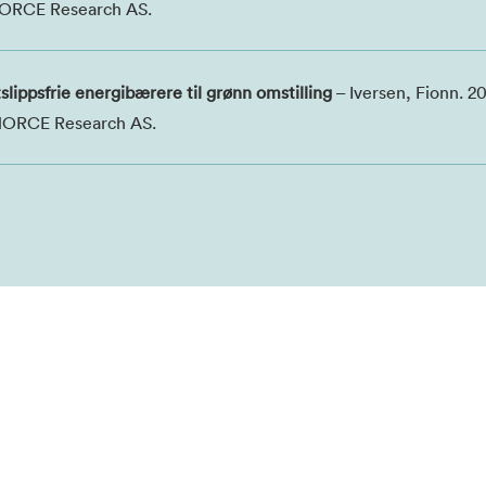
 NORCE Research AS.
tslippsfrie energibærere til grønn omstilling
– Iversen, Fionn. 2
NORCE Research AS.