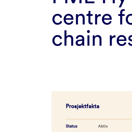
centre f
chain re
Prosjektfakta
Status
Aktiv