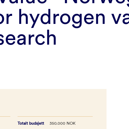
or hydrogen v
search
Totalt budsjett
350.000 NOK