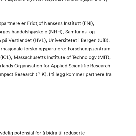
rtnere er Fridtjof Nansens Institutt (FNI),
Norges handelshøyskole (NHH), Samfunns- og
 på Vestlandet (HVL), Universitetet i Bergen (UiB),
nternasjonale forskningspartnere: Forschungszentrum
(ICL), Massachusetts Institute of Technology (MIT),
lands Organisation for Applied Scientific Research
Impact Research (PIK). I tillegg kommer partnere fra
lig potensial for å bidra til reduserte