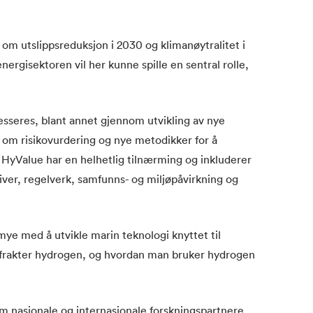
 om utslippsreduksjon i 2030 og klimanøytralitet i
ergisektoren vil her kunne spille en sentral rolle,
esseres, blant annet gjennom utvikling av nye
 om risikovurdering og nye metodikker for å
HyValue har en helhetlig tilnærming og inkluderer
iver, regelverk, samfunns- og miljøpåvirkning og
 mye med å utvikle marin teknologi knyttet til
frakter hydrogen, og hvordan man bruker hydrogen
om nasjonale og internasjonale forskningspartnere,