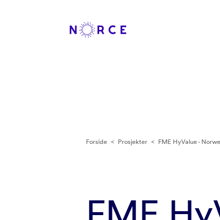
Forside
<
Prosjekter
<
FME HyValue - Norweg
FME HyV