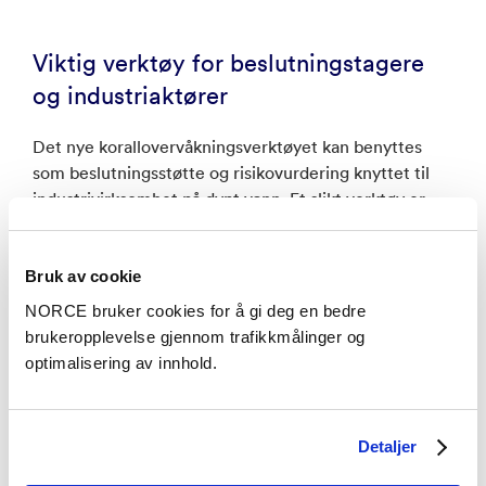
Viktig verktøy for beslutningstagere
og industriaktører
Det nye korallovervåkningsverktøyet kan benyttes
som beslutningsstøtte og risikovurdering knyttet til
industrivirksomhet på dypt vann. Et slikt verktøy er
både relevant for myndigheter som skal regulere nye
områder, men også for industriaktører som ønsker å
etablere ny industri til havs hvor det er sårbare liv.et
Bruk av cookie
Det er også et håp at det nye PAMS-verktøyet vil
NORCE bruker cookies for å gi deg en bedre
bidra til en bedre overvåking av havet og særlig
brukeropplevelse gjennom trafikkmålinger og
dyphavet.
optimalisering av innhold.
Detaljer