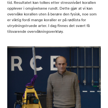
tid. Resultatet kan tolkes etter stressnivået korallen
opplever i omgivelsene rundt. Dette gjør at vi kan
overvåke korallen uten å berøre den fysisk, noe som
er viktig fordi mange koraller er på rødlista for
utrydningstruede arter. I dag finnes det svært få
tilsvarende overvåkningsverktøy.