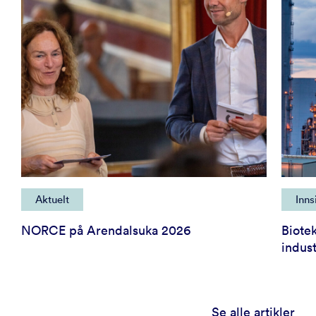
Aktuelt
Inns
NORCE på Arendalsuka 2026
Biote
indust
Se alle artikler