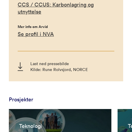
CCS / CCUS: Karbonlagring og
utnyttelse
Mer info om Arvid
Se profil i NVA
Last ned pressebilde
Kilde: Rune Rolvsjord, NORCE
Prosjekter
Teknologi
T