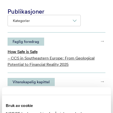
Publikasjoner
Kategorier
Faglig foredrag
How Safe is Safe
– CCS in Southeastern Europe: From Geological
Potential to Financial Reality 2025
Vitenskapelig kapittel
Fra ørken til elveslette - fra land til hav. Trias; 252-
201 millioner år.
– 2013
Bruk av cookie