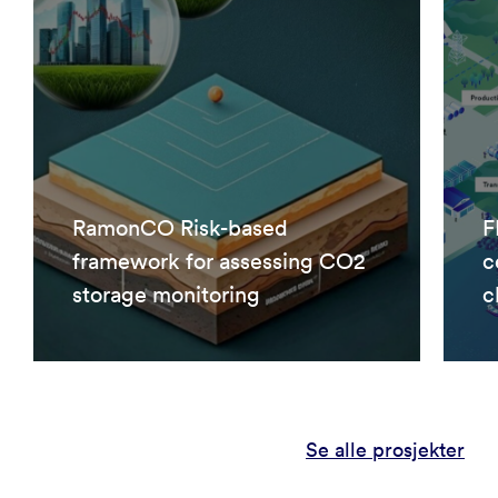
RamonCO Risk-based
F
framework for assessing CO2
c
storage monitoring
c
Se alle prosjekter