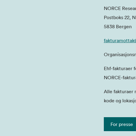
NORCE Resear
Postboks 22, 
5838 Bergen
fakturamottak
Organisasjons
Ehf-fakturaer f
NORCE-faktur
Alle fakturaer
kode og lokasj
For presse