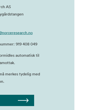
ch AS
Nygårdstangen
@norceresearch.no
nummer: 919 408 049
ormidles automatisk til
amottak.
 må merkes tydelig med
on.