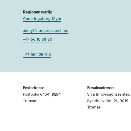
Regionansvarlig
Anne Ingeborg Myhr
anmy@norceresearch.no
+47 56 10 78 80
+47 954 29 015
Postadresse
Besøksadresse
Postboks 6434, 9294
Siva Innovasjonssenter,
Tromsø
Sykehusveien 21, 9019
Tromsø