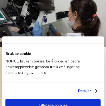
Bruk av cookie
Nasjonalt kompetansesenter for
NORCE bruker cookies for å gi deg en bedre
biosikkerhet
brukeropplevelse gjennom trafikkmålinger og
optimalisering av innhold.
Forskningsgruppa Genteknologi, miljø og
samfunn har et spesielt ansvar for å frembringe
faglig kunnskap om bruk av GMO etter
Detaljer
genteknologiloven.
Tillat alle cookies