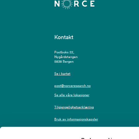
Kontakt
Postboks 22,
Nygårdstangen
5838 Bergen
Se i kartet
post@norceresearch.no
Se alle våre lokasjoner
Tilgjengelighetserklæring
Bruk av informasjonskapsler
Personvern i NORCE