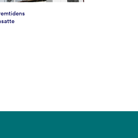
remtidens
nsatte