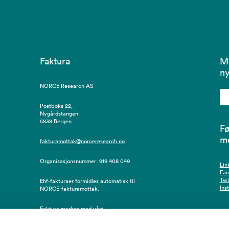
Faktura
M
ny
NORCE Research AS
Postboks 22,
Nygårdstangen
5838 Bergen
Fø
m
fakturamottak@norceresearch.no
Organisasjonsnummer: 919 408 049
Lin
Fa
Twi
Ehf-fakturaer formidles automatisk til
Ins
NORCE-fakturamottak.
Faktura merkes med vårt
innkjøpsordrenummer, eventuelt
resursnummer/navn på bestiller.