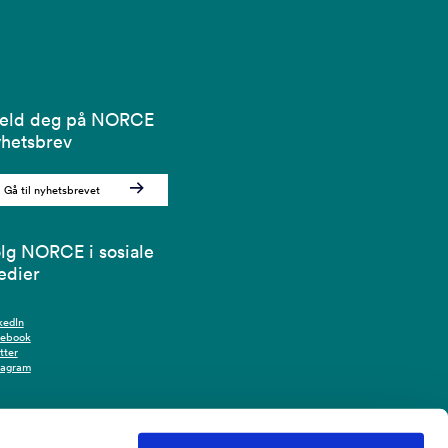
eld deg på NORCE
hetsbrev
Gå til nyhetsbrevet
lg NORCE i sosiale
edier
kedIn
cebook
tter
tagram