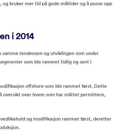
 og bruker mer tid på gode måltider og å pusse opp
en i 2014
en samme tendensen og utviklingen som under
 segmenter som ble rammet tidlig og sent i
odifikasjon offshore som ble rammet først. Dette
r på oversikt over hvem som har måttet permittere,
sk vedlikehold og modifikasjon rammet først, deretter
roduksjon.