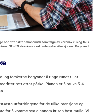
 bedrifter sliter økonomisk som følge av koronavirus og fall i
prisen. NORCE-forskere skal undersøke situasjonen i Rogaland
ke
e, og forskerne begynner å ringe rundt til et
edrifter rett etter påske. Planen er å bruke 3-4
en.
 største utfordringene for de ulike bransjene og
gste for å komme seg gjennom krisen best mulig. Vi