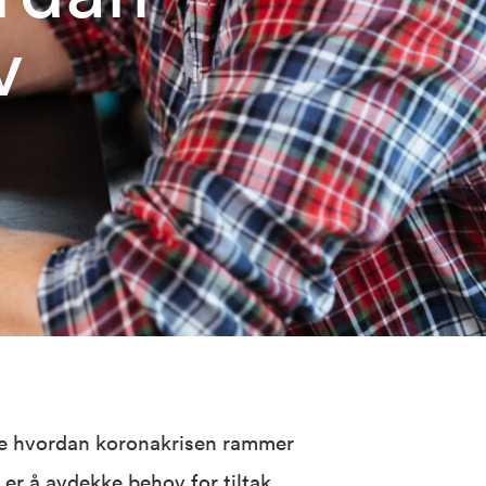
v
e hvordan koronakrisen rammer
 er å avdekke behov for tiltak