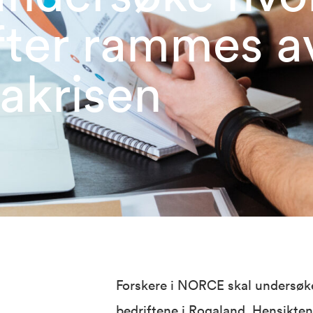
fter rammes a
akrisen
Forskere i NORCE skal undersøk
bedriftene i Rogaland. Hensikten