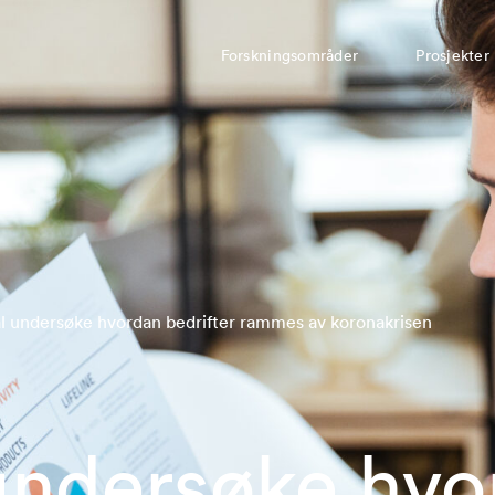
Forskningsområder
Prosjekter
l undersøke hvordan bedrifter rammes av koronakrisen
undersøke hvo