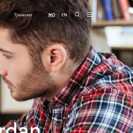
|
Tjenester
NO
EN
rdan