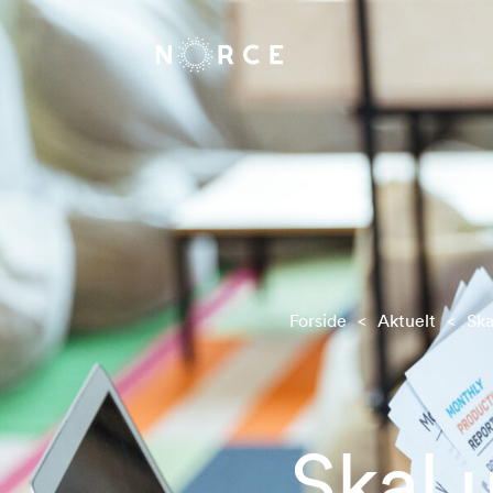
Forside
<
Aktuelt
<
Ska
Skal 