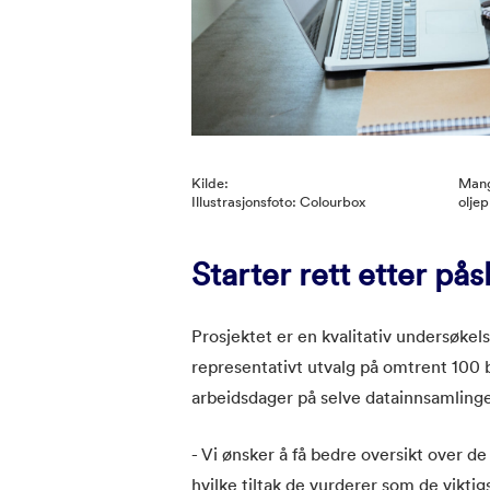
Kilde:
Mange
Illustrasjonsfoto: Colourbox
olje
Starter rett etter pås
Prosjektet er en kvalitativ undersøkels
representativt utvalg på omtrent 100 b
arbeidsdager på selve datainnsamling
- Vi ønsker å få bedre oversikt over de
hvilke tiltak de vurderer som de vikti