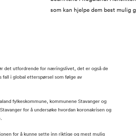
som kan hjelpe dem best mulig g
r det utfordrende for næringslivet, det er også de
 fall i global etterspørsel som følge av
ogaland fylkeskommune, kommunene Stavanger og
Stavanger for å undersøke hvordan koronakrisen og
.
jonen for å kunne sette inn riktige og mest mulig