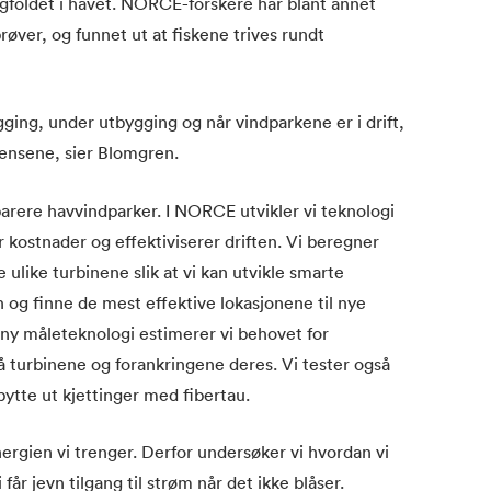
ngfoldet i havet. NORCE-forskere har blant annet
øver, og funnet ut at fiskene trives rundt
gging, under utbygging og når vindparkene er i drift,
vensene, sier Blomgren.
eparere havvindparker. I NORCE utvikler vi teknologi
r kostnader og effektiviserer driften. Vi beregner
ulike turbinene slik at vi kan utvikle smarte
n og finne de mest effektive lokasjonene til nye
ny måleteknologi estimerer vi behovet for
å turbinene og forankringene deres. Vi tester også
ytte ut kjettinger med fibertau.
nergien vi trenger. Derfor undersøker vi hvordan vi
får jevn tilgang til strøm når det ikke blåser.