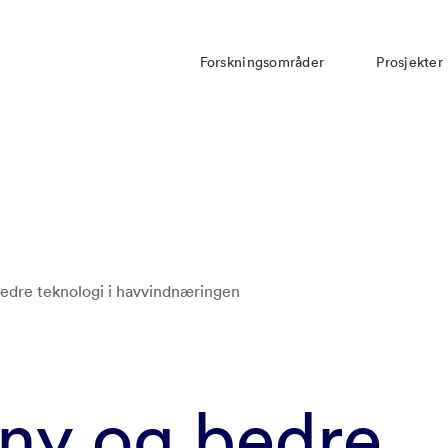
Forskningsområder
Prosjekter
bedre teknologi i havvindnæringen
 ny og bedre