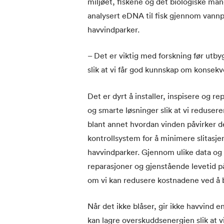
miljøet, fiskene og det biologiske ma
analysert eDNA til fisk gjennom vannpr
havvindparker.
– Det er viktig med forskning før utby
slik at vi får god kunnskap om konsek
Det er dyrt å installer, inspisere og r
og smarte løsninger slik at vi redusere
blant annet hvordan vinden påvirker de 
kontrollsystem for å minimere slitasje
havvindparker. Gjennom ulike data og 
reparasjoner og gjenstående levetid p
om vi kan redusere kostnadene ved å b
Når det ikke blåser, gir ikke havvind e
kan lagre overskuddsenergien slik at vi 