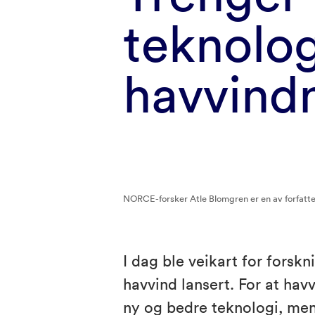
teknolog
havvind
NORCE-forsker Atle Blomgren er en av forfatter
I dag ble veikart for forsk
havvind lansert. For at havv
ny og bedre teknologi, me