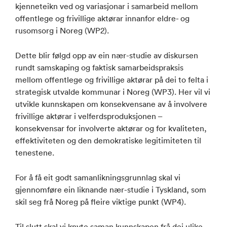
kjenneteikn ved og variasjonar i samarbeid mellom
offentlege og frivillige aktørar innanfor eldre- og
rusomsorg i Noreg (WP2).
Dette blir følgd opp av ein nær-studie av diskursen
rundt samskaping og faktisk samarbeidspraksis
mellom offentlege og frivillige aktørar på dei to felta i
strategisk utvalde kommunar i Noreg (WP3). Her vil vi
utvikle kunnskapen om konsekvensane av å involvere
frivillige aktørar i velferdsproduksjonen –
konsekvensar for involverte aktørar og for kvaliteten,
effektiviteten og den demokratiske legitimiteten til
tenestene.
For å få eit godt samanlikningsgrunnlag skal vi
gjennomføre ein liknande nær-studie i Tyskland, som
skil seg frå Noreg på fleire viktige punkt (WP4).
Til slutt skal vi knyte saman kunnskapen frå dei ulike