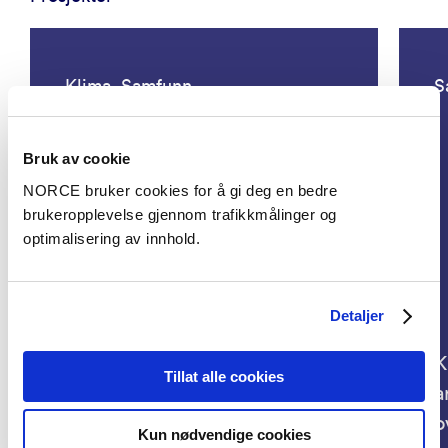
Klima, Samfunn
S
Bruk av cookie
NORCE bruker cookies for å gi deg en bedre
brukeropplevelse gjennom trafikkmålinger og
optimalisering av innhold.
The impacts of land use
conflicts on society and
Detaljer
citizens: how local arguments
shape democratic participation
K
Tillat alle cookies
and lived experience
a
(LANDSCAPE)
o
Kun nødvendige cookies