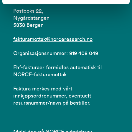
Postboks 22,
Nygårdstangen
5838 Bergen
fakturamottak@norceresearch.no
Organisasjonsnummer: 919 408 049
Ehf-fakturaer formidles automatisk til
NORCE-fakturamottak.
Faktura merkes med vårt
innkjøpsordrenummer, eventuelt
resursnummer/navn på bestiller.
Meld deg på NORCE nyhetsbrev