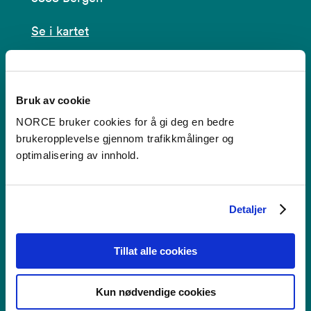
Se i kartet
post@norceresearch.no
Se alle våre lokasjoner
Bruk av cookie
NORCE bruker cookies for å gi deg en bedre
Tilgjengelighetserklæring
brukeropplevelse gjennom trafikkmålinger og
optimalisering av innhold.
Bruk av informasjonskapsler
Personvern i NORCE
Detaljer
Tillat alle cookies
Faktura
Kun nødvendige cookies
NORCE Research AS