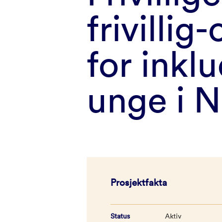
frivillig
for inkl
unge i 
Prosjektfakta
Status
Aktiv