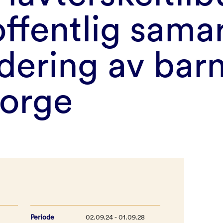
-offentlig sam
udering av bar
Norge
Periode
02.09.24 - 01.09.28