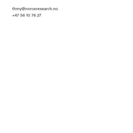
thmy@norceresearch.no
+47 56 10 76 27