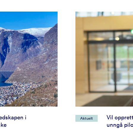
redskapen i
Vil oppret
Aktuelt
ske
unngå pil