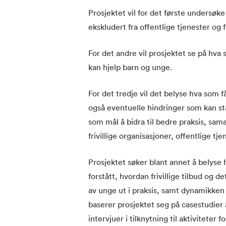
Prosjektet vil for det første undersøke 
ekskludert fra offentlige tjenester og 
For det andre vil prosjektet se på hva 
kan hjelp barn og unge.
For det tredje vil det belyse hva som få
også eventuelle hindringer som kan stå 
som mål å bidra til bedre praksis, sa
frivillige organisasjoner, offentlige tj
Prosjektet søker blant annet å belyse h
forstått, hvordan frivillige tilbud og d
av unge ut i praksis, samt dynamikken i
baserer prosjektet seg på casestudier a
intervjuer i tilknytning til aktivitete