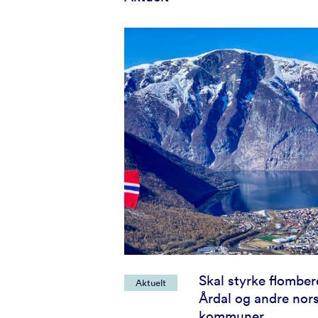
Skal styrke flombe
Aktuelt
Årdal og andre nor
kommuner