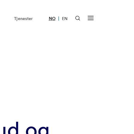
|
Tjenester
NO
EN
bud og