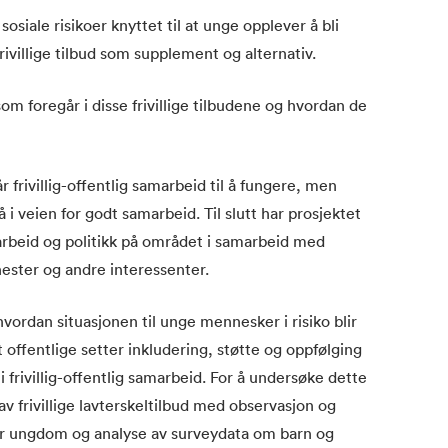
sosiale risikoer knyttet til at unge opplever å bli
frivillige tilbud som supplement og alternativ.
som foregår i disse frivillige tilbudene og hvordan de
r frivillig-offentlig samarbeid til å fungere, men
i veien for godt samarbeid. Til slutt har prosjektet
marbeid og politikk på området i samarbeid med
enester og andre interessenter.
vordan situasjonen til unge mennesker i risiko blir
et offentlige setter inkludering, støtte og oppfølging
 frivillig-offentlig samarbeid. For å undersøke dette
v frivillige lavterskeltilbud med observasjon og
r for ungdom og analyse av surveydata om barn og