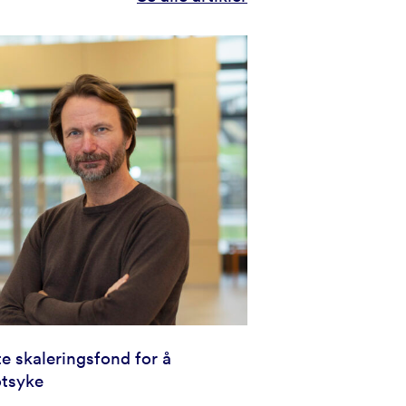
te skaleringsfond for å
otsyke