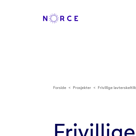
Forside
<
Prosjekter
<
Frivillige lavterskelt
Frivillig