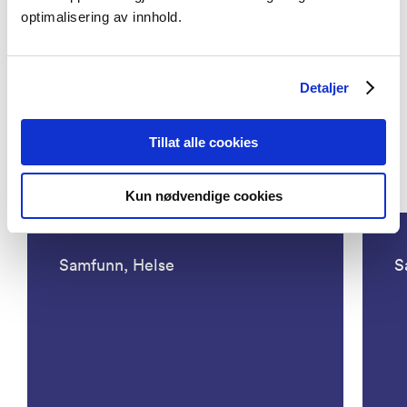
Aktuelt
optimalisering av innhold.
Vil opprette skaleringsfond for å unngå
pilotsyke
Detaljer
Tillat alle cookies
Prosjekter
Kun nødvendige cookies
Samfunn, Helse
S