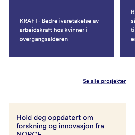
R
KRAFT- Bedre ivaretakelse av
s
arbeidskraft hos kvinner i
t
overgangsalderen
e
Se alle prosjekter
Hold deg oppdatert om
forskning og innovasjon fra
NORCE