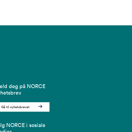
eld deg på NORCE
hetsbrev
Gå til nyhetsbrevet
lg NORCE i sosiale
edier