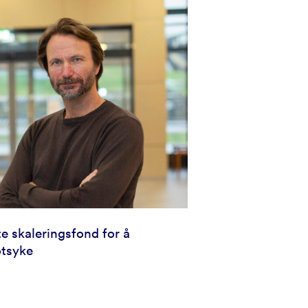
te skaleringsfond for å
otsyke