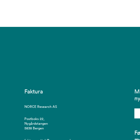
Faktura
M
ny
NORCE Research AS
Postboks 22,
Nygårdstangen
5838 Bergen
Fø
m