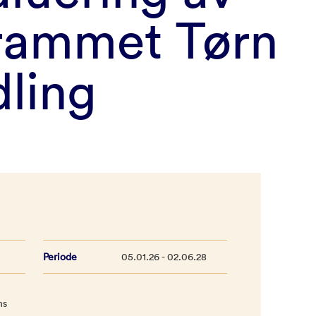
rammet Tørn
ling
Periode
05.01.26 - 02.06.28
ns