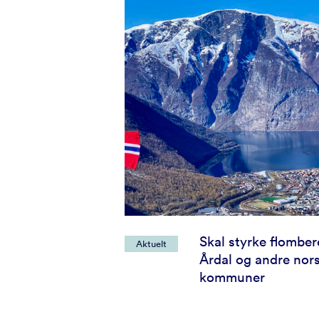
Skal styrke flombe
Aktuelt
Årdal og andre nor
kommuner