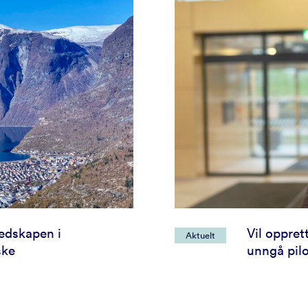
redskapen i
Vil oppret
Aktuelt
ske
unngå pil