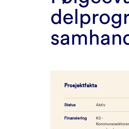
delprog
samhand
Prosjektfakta
Status
Aktiv
Finansiering
KS -
Kommunesektore