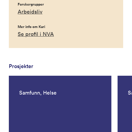
Forskergrupper
Arbeidsliv
Mer info om Kari
Se profil i NVA
Prosjekter
Samfunn, Helse
S