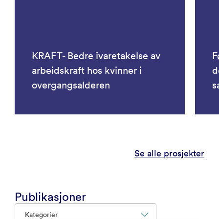
KRAFT- Bedre ivaretakelse av
F
arbeidskraft hos kvinner i
d
overgangsalderen
s
Se alle prosjekter
Publikasjoner
Kategorier