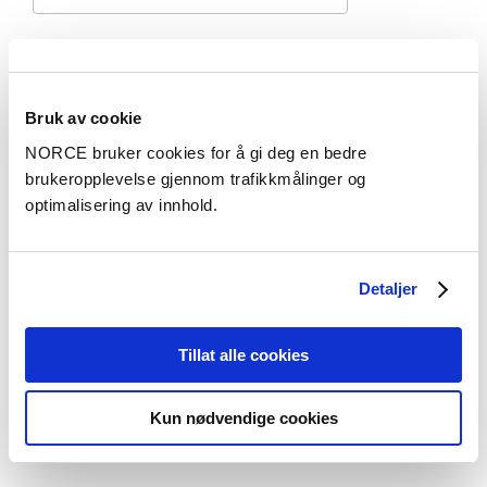
Vitenskapelig kapittel
Bruk av cookie
Work Environment and Quality in Norwegian Early
Childhood Education and Care : Are they
NORCE bruker cookies for å gi deg en bedre
connected?
brukeropplevelse gjennom trafikkmålinger og
– 2026
optimalisering av innhold.
Vitenskapelig artikkel
Detaljer
JSA as a tool for decentralised risk handling in
construction projects
Tillat alle cookies
– Construction Management and Economics 2025
Kun nødvendige cookies
Se alle publikasjoner i NVA