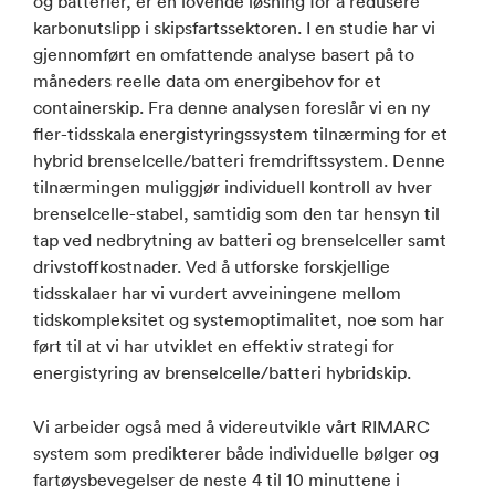
og batterier, er en lovende løsning for å redusere
karbonutslipp i skipsfartssektoren. I en studie har vi
gjennomført en omfattende analyse basert på to
måneders reelle data om energibehov for et
containerskip. Fra denne analysen foreslår vi en ny
fler-tidsskala energistyringssystem tilnærming for et
hybrid brenselcelle/batteri fremdriftssystem. Denne
tilnærmingen muliggjør individuell kontroll av hver
brenselcelle-stabel, samtidig som den tar hensyn til
tap ved nedbrytning av batteri og brenselceller samt
drivstoffkostnader. Ved å utforske forskjellige
tidsskalaer har vi vurdert avveiningene mellom
tidskompleksitet og systemoptimalitet, noe som har
ført til at vi har utviklet en effektiv strategi for
energistyring av brenselcelle/batteri hybridskip.
Vi arbeider også med å videreutvikle vårt RIMARC
system som predikterer både individuelle bølger og
fartøysbevegelser de neste 4 til 10 minuttene i