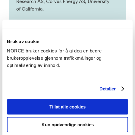
Research AS, Corvus Energy AS, University
of California.
Multiple Time Scale Energy Management
for a Fuel Cell Ship Propulsion System
– Shi,
Bruk av cookie
Junzhe; Jiang, Shida; Aarsnes, Flø, Jakob,
Ulf; Nærheim, Dagfinn; Moura, Scott. 2024,
NORCE bruker cookies for å gi deg en bedre
brukeropplevelse gjennom trafikkmålinger og
2024 European Control Conference. Corvus
optimalisering av innhold.
Energy AS, NORCE Research AS, University
of California, Berkeley.
Detaljer
Se alle
Tillat alle cookies
Kun nødvendige cookies
Aktuelt
Se alle artikler