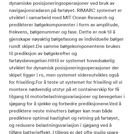
dynamiske posisjoneringsoperasjoner ved bruk av
navigasjonsradaren på fartøyet. RIMARC systemet er
utviklet i samarbeid med MIT Ocean Research og
predikterer bølgekomponenter i form av amplitude,
frekvens, bølgenummer og fase. Dette er nok til å
gjenskape nøyaktig bølgefasong av individuelle bølger
rundt skipet.De samme bølgekomponentene brukes
til prediksjon av bølgekrefter og
fartøysbevegelser.Hittil er systemet hovedsakelig
utviklet for dynamisk posisjoneringsoperasjoner der
skipet ligger i ro, men systemet videreutvikles også
for friseiling.For å teste ut systemet for friseiling vil vi
montere nødvendig utstyr på et containerskip for få
tilgang til motorbelastningsvariasjoner og bevegelser i
sjøgang for å sjekke og forbedre prediksjonene.Ved å
prediktere neste minutters bølger kan man både
prediktere optimal hastighet og retning på fartøyet,
og redusere belastningsvariasjon i sjøgang ved å
tilføre batterieffekt. I tillegg er det ofte mulig spare