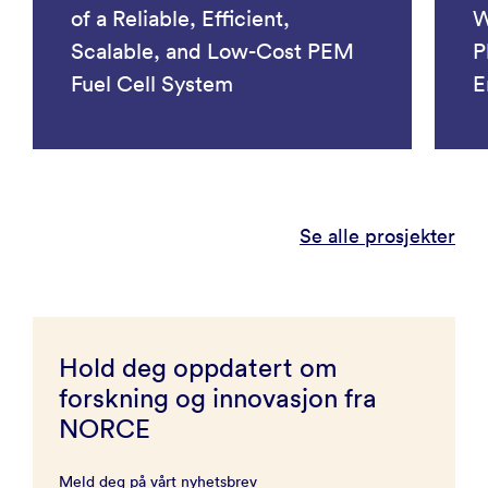
of a Reliable, Efficient,
W
Scalable, and Low-Cost PEM
P
Fuel Cell System
E
Se alle prosjekter
Hold deg oppdatert om
forskning og innovasjon fra
NORCE
Meld deg på vårt nyhetsbrev