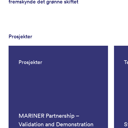
fremskynde det grønne skiftet
Prosjekter
Prosjekter
T
MARINER Partnership –
Validation and Demonstration
S