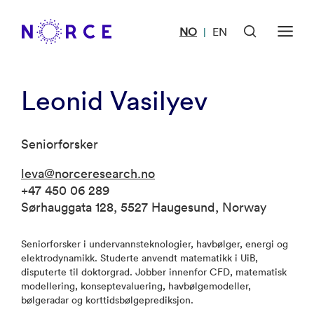
NO
EN
|
Leonid Vasilyev
Seniorforsker
leva@norceresearch.no
+47 450 06 289
Sørhauggata 128, 5527 Haugesund, Norway
Seniorforsker i undervannsteknologier, havbølger, energi og
elektrodynamikk. Studerte anvendt matematikk i UiB,
disputerte til doktorgrad. Jobber innenfor CFD, matematisk
modellering, konseptevaluering, havbølgemodeller,
bølgeradar og korttidsbølgeprediksjon.