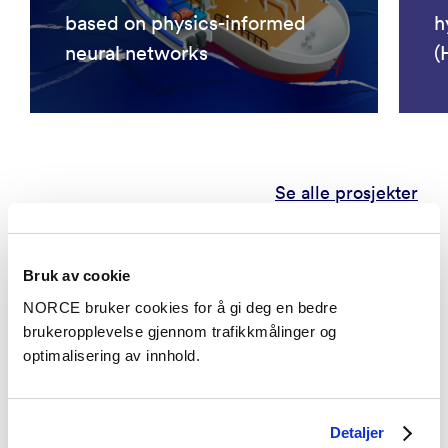
based on physics-informed
h
neural networks
(
Se alle prosjekter
Bruk av cookie
Aktuelt
NORCE bruker cookies for å gi deg en bedre
brukeropplevelse gjennom trafikkmålinger og
optimalisering av innhold.
Detaljer