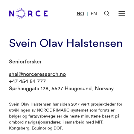
NO
EN
|
Svein Olav Halstensen
Seniorforsker
shal@norceresearch.no
+47 454 54 777
Sørhauggata 128, 5527 Haugesund, Norway
Svein Olav Halstensen har siden 2017 vært prosjektleder for
utviklingen av NORCE RIMARC-systemet som forutsier
bølger og fartøysbevegelser de neste minuttene basert på
ombord-navigasjonsradarer, i samarbeid med MIT,
Kongsberg, Equinor og DOF.