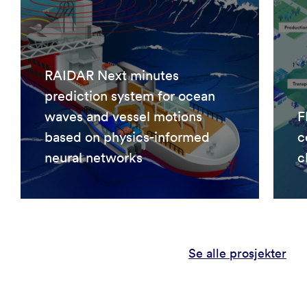
RAIDAR Next minutes
prediction system for ocean
waves and vessel motions
F
based on physics-informed
c
neural networks
c
Se alle prosjekter