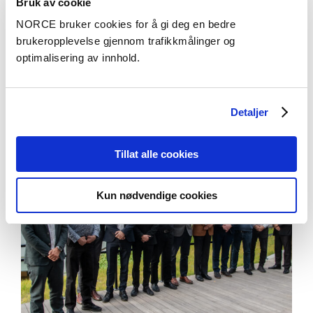
Bruk av cookie
– World Hydrogen Energy Conference - 2022 2022
NORCE bruker cookies for å gi deg en bedre
brukeropplevelse gjennom trafikkmålinger og
Se alle publikasjoner i NVA
optimalisering av innhold.
Aktuelt
Se alle artikler
Detaljer
Tillat alle cookies
Kun nødvendige cookies