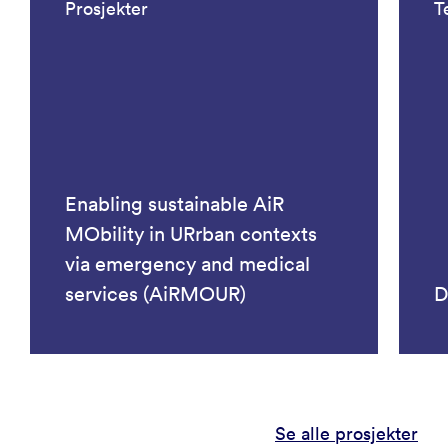
Prosjekter
T
Enabling sustainable AiR
MObility in URrban contexts
via emergency and medical
services (AiRMOUR)
D
Se alle prosjekter