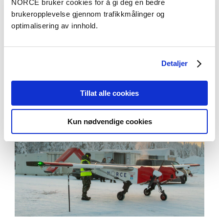
Meninger
NORCE bruker cookies for å gi deg en bedre
brukeropplevelse gjennom trafikkmålinger og
Innspill til ny stortingsmelding om norsk
optimalisering av innhold.
romvirksomhet
Detaljer
Tillat alle cookies
Kun nødvendige cookies