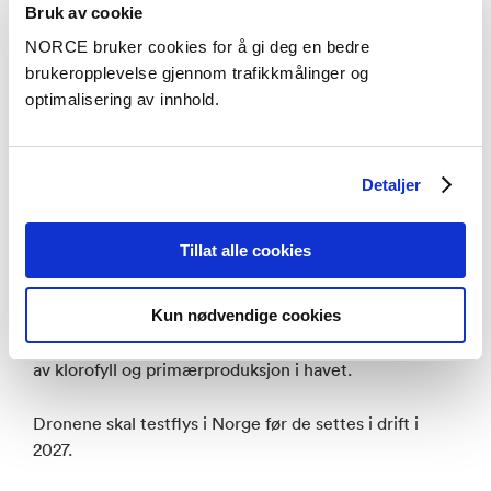
Bruk av cookie
Enorme avstander og krevende arbeidsforhold for
NORCE bruker cookies for å gi deg en bedre
forskerne gjør det hensiktsmessig å bruke droner til
brukeropplevelse gjennom trafikkmålinger og
forskning i Dronning Mauds Land. Dronene skal støtte
optimalisering av innhold.
fire av observatoriene i TONe.
Aktuelle arbeidsoppgaver for dronene kan være
kartlegging av berggrunn og grenselinjer, og bruk av
Detaljer
GHz-radar for kartlegging av nedbør i form av snø.
Kameraene kan for eksempel brukes til sjøfugl,
Tillat alle cookies
sjøpattedyr- og haviskartlegging. I tillegg brukes
sensorer for ulike profilmålinger av atmosfæren
Kun nødvendige cookies
(meteorologiske parametre, skyegenskaper og
aerosoler), samt hyperspektrale sensorer for målinger
av klorofyll og primærproduksjon i havet.
Dronene skal testflys i Norge før de settes i drift i
2027.