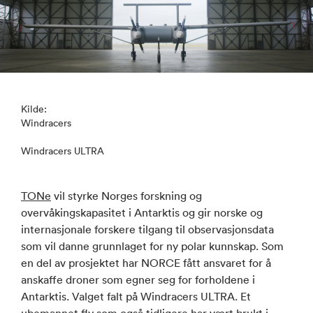
Kilde:
Windracers
Windracers ULTRA
TONe
vil styrke Norges forskning og
overvåkingskapasitet i Antarktis og gir norske og
internasjonale forskere tilgang til observasjonsdata
som vil danne grunnlaget for ny polar kunnskap. Som
en del av prosjektet har NORCE fått ansvaret for å
anskaffe droner som egner seg for forholdene i
Antarktis. Valget falt på Windracers ULTRA. Et
ubemannet fly som også tidligere har vært brukt i