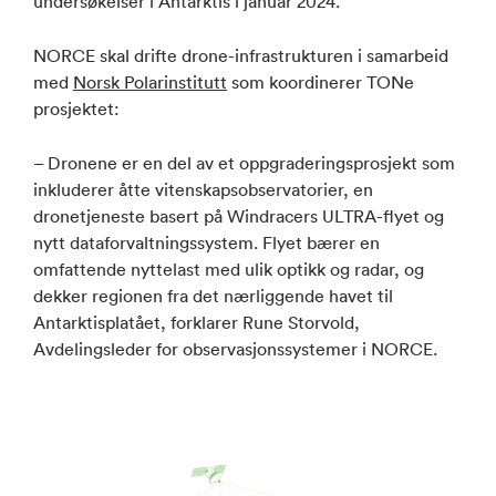
undersøkelser i Antarktis i januar 2024.
NORCE skal drifte drone-infrastrukturen i samarbeid
med
Norsk Polarinstitutt
som koordinerer TONe
prosjektet:
– Dronene er en del av et oppgraderingsprosjekt som
inkluderer åtte vitenskapsobservatorier, en
dronetjeneste basert på Windracers ULTRA-flyet og
nytt dataforvaltningssystem. Flyet bærer en
omfattende nyttelast med ulik optikk og radar, og
dekker regionen fra det nærliggende havet til
Antarktisplatået, forklarer Rune Storvold,
Avdelingsleder for observasjonssystemer i NORCE.