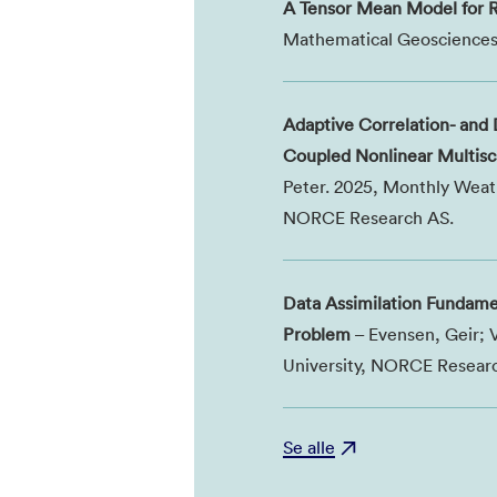
A Tensor Mean Model for R
Mathematical Geoscience
Adaptive Correlation- and 
Coupled Nonlinear Multis
Peter. 2025, Monthly Weath
NORCE Research AS.
Data Assimilation Fundamen
Problem
– Evensen, Geir; 
University, NORCE Research
Se alle