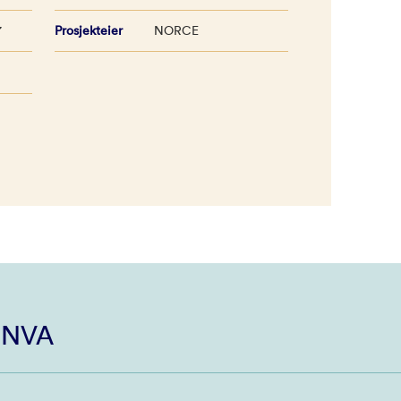
7
Prosjekteier
NORCE
i NVA