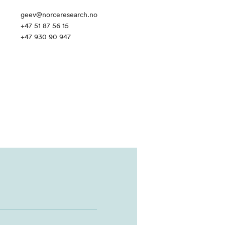
geev@norceresearch.no
+47 51 87 56 15
+47 930 90 947