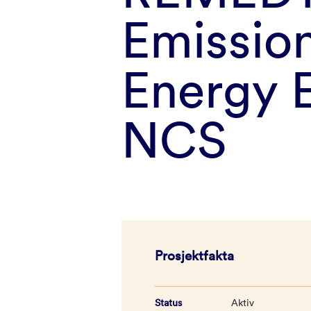
Emissio
Energy E
NCS
Prosjektfakta
Status
Aktiv