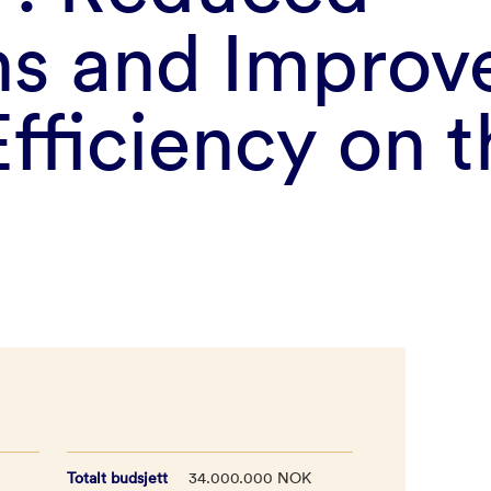
ns and Improv
fficiency on t
Totalt budsjett
34.000.000 NOK