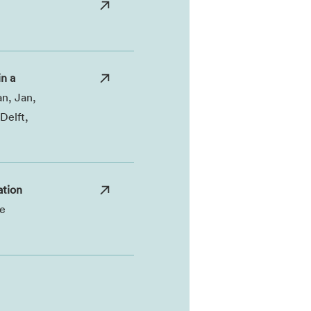
in a
n, Jan,
Delft,
ation
te