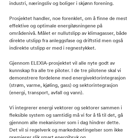
industri, næringsliv og boliger i skjønn forening.
Prosjektet handler, noe forenklet, om å finne de mest
effektive og optimale energiløsningene på
områdenivå. Målet er nullutslipp av klimagasser, både
direkte utslipp fra anleggsfase og driftstid men også
indirekte utslipp er med i regnestykket.
Gjennom ELEXIA-prosjektet vil alle nyte godt av
kunnskap fra alle tre piloter. I de tre pilotene skal vi
demonstrere fordelene med energivektorintegrasjon
(strøm, varme, kjøling, gass) og sektorintegrasjon
(energi, transport, avfall og vann).
Vi integrerer energi vektorer og sektorer sammen i
fleksible system og samtidig må vi for å få til det, gå
gjennom alle mekanismer som i dag hindrer dette.
Det vil si regelverk og markedsbetingelser som ikke
premierer slik smart energibruk og