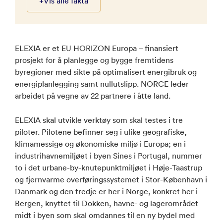
+
Vis alle fakta
ELEXIA er et EU HORIZON Europa – finansiert
prosjekt for å planlegge og bygge fremtidens
byregioner med sikte på optimalisert energibruk og
energiplanlegging samt nullutslipp. NORCE leder
arbeidet på vegne av 22 partnere i åtte land.
ELEXIA skal utvikle verktøy som skal testes i tre
piloter. Pilotene befinner seg i ulike geografiske,
klimamessige og økonomiske miljø i Europa; en i
industrihavnemiljøet i byen Sines i Portugal, nummer
to i det urbane-by-knutepunktmiljøet i Høje-Taastrup
og fjernvarme overføringssystemet i Stor-København i
Danmark og den tredje er her i Norge, konkret her i
Bergen, knyttet til Dokken, havne- og lagerområdet
midt i byen som skal omdannes til en ny bydel med