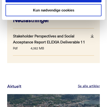
Spania
: Fundacion TECNALIA Research and
Innovation
Kun nødvendige cookies
Portugal
: APS – Administração dos Portos de Sines
e do Algarve, S.A; EDP Labelec
Nedlastninger
Polen
: AMC TECH
Storbrittania
: University of Durham
Stakeholder Perspectives and Social
Acceptance Report ELEXIA Deliverable 1 1
Pdf
4,182 MB
Aktuelt
Se alle artikler