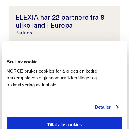
ELEXIA har 22 partnere fra 8
ulike land i Europa
Partnere
Danmark
: DTU- Technical University Denmark;
Høje-Taastrup Kommune; TMROW; CLIMIFY;
Vestegnens Kraftvarmeselskab IS; ENFOR AS;
Bruk av cookie
Center Denmark APS EU Digital Innovation
NORCE bruker cookies for å gi deg en bedre
Hub
brukeropplevelse gjennom trafikkmålinger og
Hellas
: WINGS ICT Solutions; Core Innovation;
optimalisering av innhold.
Cores Innovation Centres
Finland
: VTT Technical Research Centre of
Finland
Prosjektet er finansiert gjennom EU's
Detaljer
forskningsprogram Horizon Europe I&A med
Norge
: NORCE - Norwegian Research Centre;
City of Bergen; BIR; BIR Infrastructure AS; BKK
avtalenummer 101075656.
Nett; EVINY Thermo
Tillat alle cookies