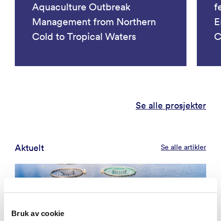
Aquaculture Outbreak
f
Management from Northern
E
Cold to Tropical Waters
C
Se alle prosjekter
Aktuelt
Se alle artikler
Bruk av cookie