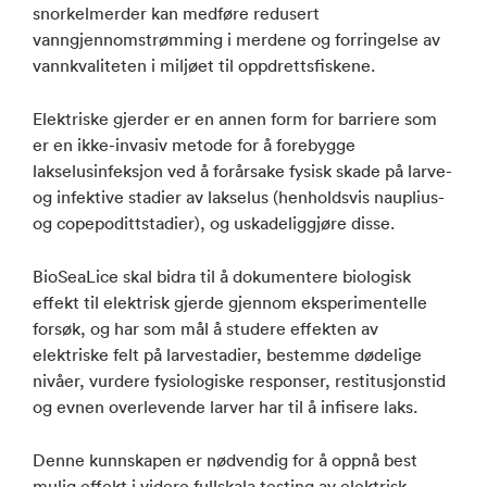
snorkelmerder kan medføre redusert
vanngjennomstrømming i merdene og forringelse av
vannkvaliteten i miljøet til oppdrettsfiskene.
Elektriske gjerder er en annen form for barriere som
er en ikke-invasiv metode for å forebygge
lakselusinfeksjon ved å forårsake fysisk skade på larve-
og infektive stadier av lakselus (henholdsvis nauplius-
og copepodittstadier), og uskadeliggjøre disse.
BioSeaLice skal bidra til å dokumentere biologisk
effekt til elektrisk gjerde gjennom eksperimentelle
forsøk, og har som mål å studere effekten av
elektriske felt på larvestadier, bestemme dødelige
nivåer, vurdere fysiologiske responser, restitusjonstid
og evnen overlevende larver har til å infisere laks.
Denne kunnskapen er nødvendig for å oppnå best
mulig effekt i videre fullskala testing av elektrisk