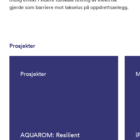
gjerde som barriere mot lakselus på oppdrettsanlegg.
Prosjekter
Prosjekter
M
AQUAROM: Resilient
i