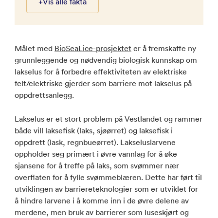
+
Vis alle fakta
Målet med
BioSeaLice-prosjektet
er å fremskaffe ny
grunnleggende og nødvendig biologisk kunnskap om
lakselus for å forbedre effektiviteten av elektriske
felt/elektriske gjerder som barriere mot lakselus på
oppdrettsanlegg.
Lakselus er et stort problem på Vestlandet og rammer
både vill laksefisk (laks, sjøørret) og laksefisk i
oppdrett (lask, regnbueørret). Lakseluslarvene
oppholder seg primært i øvre vannlag for å øke
sjansene for å treffe på laks, som svømmer nær
overflaten for å fylle svømmeblæren. Dette har ført til
utviklingen av barriereteknologier som er utviklet for
å hindre larvene i å komme inn i de øvre delene av
merdene, men bruk av barrierer som luseskjørt og