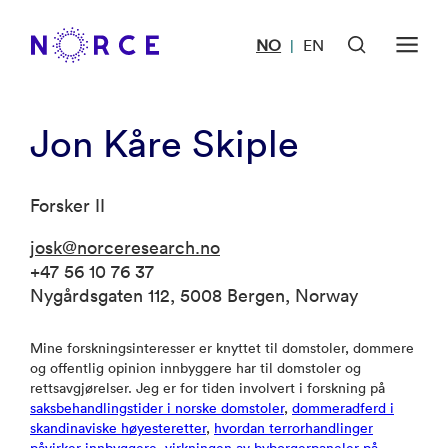
NO
EN
|
Jon Kåre Skiple
Forsker II
josk@norceresearch.no
+47 56 10 76 37
Nygårdsgaten 112, 5008 Bergen, Norway
Mine forskningsinteresser er knyttet til domstoler, dommere
og offentlig opinion innbyggere har til domstoler og
rettsavgjørelser. Jeg er for tiden involvert i forskning på
saksbehandlingstider i norske domstoler
,
dommeradferd i
skandinaviske høyesteretter
,
hvordan terrorhandlinger