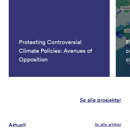
Protesting Controversial
F
Climate Policies: Avenues of
c
Opposition
c
Se alle prosjekter
Aktuelt
Se alle artikler