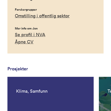
Forskergrupper
Omstilling i offentlig sektor
Mer info om Jon
Se profil i NVA
Åpne CV
Prosjekter
Klima, Samfunn
T