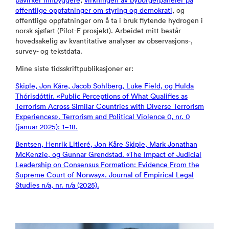
påvirker innbyggere
,
virkningen av byborgerpaneler på
offentlige oppfatninger om styring og demokrati
, og
offentlige oppfatninger om å ta i bruk flytende hydrogen i
norsk sjøfart (Pilot-E prosjekt). Arbeidet mitt består
hovedsakelig av kvantitative analyser av observasjons-,
survey- og tekstdata.
Mine siste tidsskriftpublikasjoner er:
Skiple, Jon Kåre, Jacob Sohlberg, Luke Field, og Hulda
Thórisdóttir. «Public Perceptions of What Qualifies as
Terrorism Across Similar Countries with Diverse Terrorism
Experiences». Terrorism and Political Violence 0, nr. 0
(januar 2025): 1–18.
Bentsen, Henrik Litleré, Jon Kåre Skiple, Mark Jonathan
McKenzie, og Gunnar Grendstad. «The Impact of Judicial
Leadership on Consensus Formation: Evidence From the
Supreme Court of Norway». Journal of Empirical Legal
Studies n/a, nr. n/a (2025).