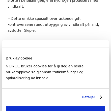
støtte i befolkningen, enn hydrogen produsert med
vindkraft.
– Dette er ikke spesielt overraskende gitt
kontroversene rundt utbygging av vindkraft på land,
avslutter Skiple.
Skiple og Bentsen sin hydrogenforskning er en del av
forskningssenteret HyValue. Undersøkelsen som
omtales her er et pågående arbeid. I HyValue forskes
Bruk av cookie
det på hele verdikjeden for hydrogen, og på temaer
som produksjon, lagring, marked, regelverk, sikkerhet
NORCE bruker cookies for å gi deg en bedre
og offentlig støtte.
brukeropplevelse gjennom trafikkmålinger og
optimalisering av innhold.
Aktuelt
Detaljer
Se alle artikler