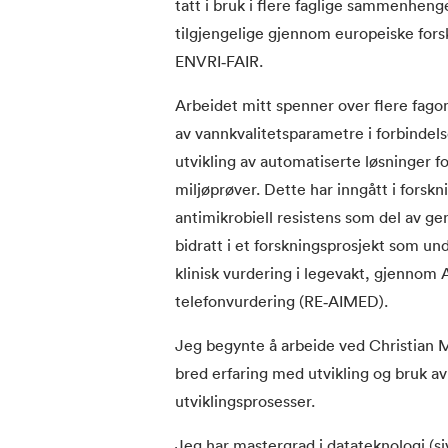
tatt i bruk i flere faglige sammenheng
tilgjengelige gjennom europeiske for
ENVRI‑FAIR.
Arbeidet mitt spenner over flere fago
av vannkvalitetsparametre i forbinde
utvikling av automatiserte løsninger fo
miljøprøver. Dette har inngått i fors
antimikrobiell resistens som del av ge
bidratt i et forskningsprosjekt som un
klinisk vurdering i legevakt, gjennom 
telefonvurdering (RE‑AIMED).
Jeg begynte å arbeide ved Christian 
bred erfaring med utvikling og bruk av
utviklingsprosesser.
Jeg har mastergrad i datateknologi (si