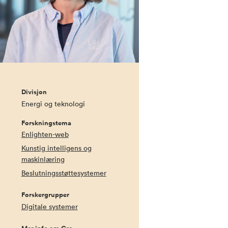
Divisjon
Energi og teknologi
Forskningstema
Enlighten-web
Kunstig intelligens og
maskinlæring
Beslutningsstøttesystemer
Forskergrupper
Digitale systemer