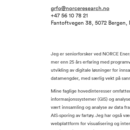
grfo@norceresearch.no
+47 56 10 78 21
Fantoftvegen 38, 5072 Bergen,
Jeg er seniorforsker ved NORCE Energi
mer enn 25 års erfaring med programva
utvikling av digitale løsninger for inn
datamengder, med særlig vekt på sannt
Mine faglige hovedinteresser omfatter
informasjonssystemer (GIS) og analyse
vært innsamling og analyse av data fr
AIS‑sporing av fartøy. Jeg har også vær
webplattform for visualisering og inte