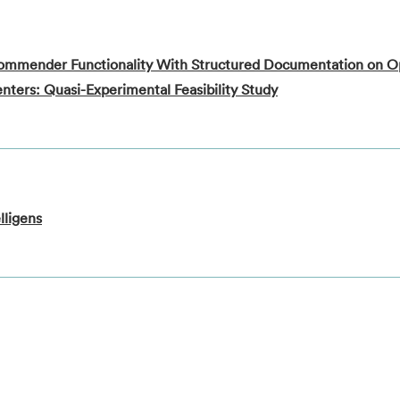
commender Functionality With Structured Documentation on O
nters: Quasi-Experimental Feasibility Study
lligens