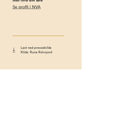
Mer info om Gro
Se profil i NVA
Last ned pressebilde
Kilde: Rune Rolvsjord