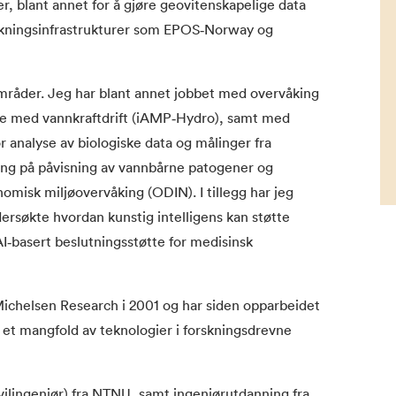
er, blant annet for å gjøre geovitenskapelige data
skningsinfrastrukturer som EPOS‑Norway og
mråder. Jeg har blant annet jobbet med overvåking
lse med vannkraftdrift (iAMP‑Hydro), samt med
r analyse av biologiske data og målinger fra
kning på påvisning av vannbårne patogener og
nomisk miljøovervåking (ODIN). I tillegg har jeg
dersøkte hvordan kunstig intelligens kan støtte
AI‑basert beslutningsstøtte for medisinsk
Michelsen Research i 2001 og har siden opparbeidet
 et mangfold av teknologier i forskningsdrevne
vilingeniør) fra NTNU, samt ingeniørutdanning fra