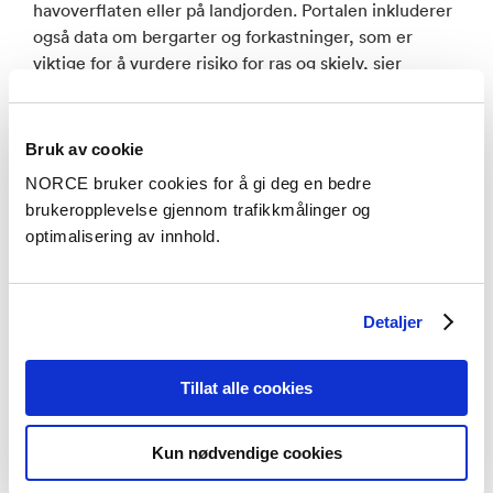
havoverflaten eller på landjorden. Portalen inkluderer
også data om bergarter og forkastninger, som er
viktige for å vurdere risiko for ras og skjelv, sier
Langeland.
Portalen har store mengder historiske data, men data
Bruk av cookie
hentes også inn fortløpende fra flere kilder, blant
NORCE bruker cookies for å gi deg en bedre
annet seismiske stasjoner som har seismometre som
brukeropplevelse gjennom trafikkmålinger og
registrer rystelsene fra jordskjelv, og dessuten GPS-
optimalisering av innhold.
stasjoner.
–GPS stasjoner registrer posisjon over tid (bevegelser
Detaljer
kan føre til spenningsoppbygging i jordskorpen som
igjen kan føre til jordskjelv). I tillegg har vi som nevnt
geomodeller, og andre typer målinger, sier Langeland.
Tillat alle cookies
Det norske prosjektet har gått siden 2016, med
Kun nødvendige cookies
finansiering fra Norges forskningsråd (NFR
Infrastruktur program, prosjektnr. 245763). En viktig