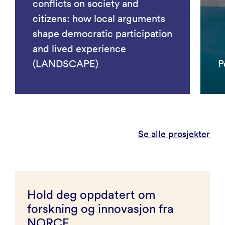
conflicts on society and
citizens: how local arguments
shape democratic participation
and lived experience
(LANDSCAPE)
P
Se alle prosjekter
Hold deg oppdatert om
forskning og innovasjon fra
NORCE