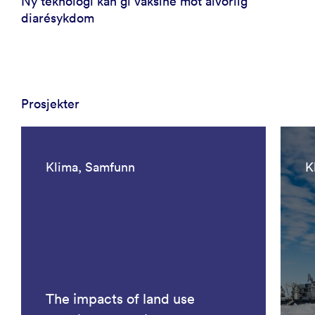
Ny teknologi kan gi vaksine mot alvorlig
diarésykdom
Prosjekter
Klima, Samfunn
K
The impacts of land use