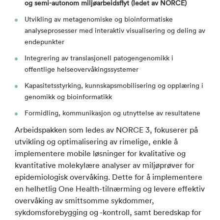
og semi-autonom miljøarbeidsflyt (ledet av NORCE)
Utvikling av metagenomiske og bioinformatiske
analyseprosesser med interaktiv visualisering og deling av
endepunkter
Integrering av translasjonell patogengenomikk i
offentlige helseovervåkingssystemer
Kapasitetsstyrking, kunnskapsmobilisering og opplæring i
genomikk og bioinformatikk
Formidling, kommunikasjon og utnyttelse av resultatene
Arbeidspakken som ledes av NORCE 3, fokuserer på
utvikling og optimalisering av rimelige, enkle å
implementere mobile løsninger for kvalitative og
kvantitative molekylære analyser av miljøprøver for
epidemiologisk overvåking. Dette for å implementere
en helhetlig One Health-tilnærming og levere effektiv
overvåking av smittsomme sykdommer,
sykdomsforebygging og -kontroll, samt beredskap for