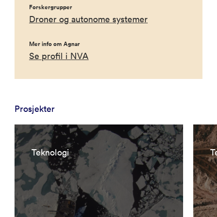
Forskergrupper
Droner og autonome systemer
Mer info om Agnar
Se profil i NVA
Prosjekter
Teknologi
T