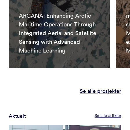
ARCANA: Enhancing Arctic
m
Maritime Operations Through
s
Integrated Aerial and Satellite
M
Sensing with Advanced
e
Machine Learning
M
Se alle prosjekter
Aktuelt
Se alle artikler