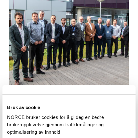
Aktuelt
Bruk av cookie
Leonardo og NORCE går sammen om å utforske
NORCE bruker cookies for å gi deg en bedre
autonome løsninger
brukeropplevelse gjennom trafikkmålinger og
optimalisering av innhold.