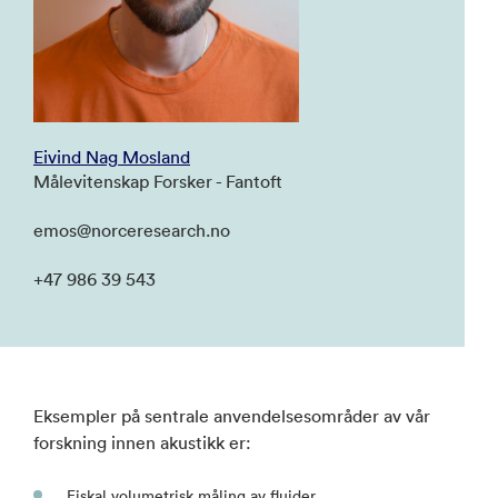
Eivind Nag Mosland
Målevitenskap Forsker - Fantoft
emos@norceresearch.no
+47 986 39 543
Eksempler på sentrale anvendelsesområder av vår
forskning innen akustikk er:
Fiskal volumetrisk måling av fluider