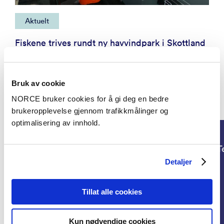
Aktuelt
Fiskene trives rundt ny havvindpark i Skottland
Bruk av cookie
NORCE bruker cookies for å gi deg en bedre
Prosjekter
brukeropplevelse gjennom trafikkmålinger og
optimalisering av innhold.
Teknologi
T
Detaljer
Tillat alle cookies
Kun nødvendige cookies