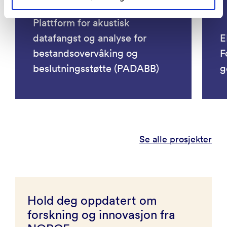
Plattform for akustisk
datafangst og analyse for
E
bestandsovervåking og
F
beslutningsstøtte (PADABB)
g
Se alle prosjekter
Hold deg oppdatert om
forskning og innovasjon fra