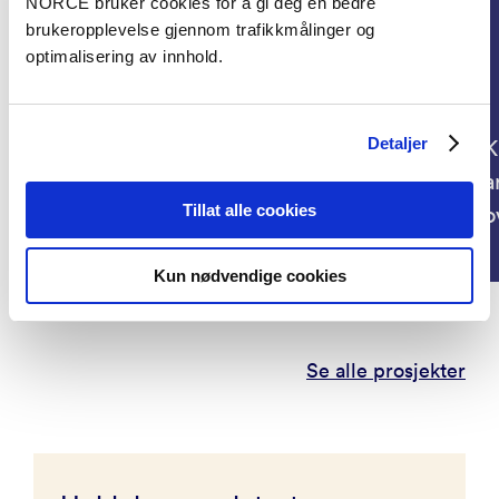
NORCE bruker cookies for å gi deg en bedre
brukeropplevelse gjennom trafikkmålinger og
The impacts of land use
optimalisering av innhold.
conflicts on society and
citizens: how local arguments
Detaljer
shape democratic participation
K
and lived experience
a
Tillat alle cookies
(LANDSCAPE)
o
Kun nødvendige cookies
Se alle prosjekter