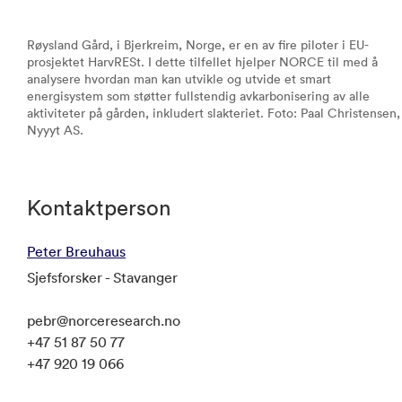
Røysland Gård, i Bjerkreim, Norge, er en av fire piloter i EU-
prosjektet HarvRESt. I dette tilfellet hjelper NORCE til med å
analysere hvordan man kan utvikle og utvide et smart
energisystem som støtter fullstendig avkarbonisering av alle
aktiviteter på gården, inkludert slakteriet. Foto: Paal Christensen,
Nyyyt AS.
Kontaktperson
Peter Breuhaus
Sjefsforsker - Stavanger
pebr@norceresearch.no
+47 51 87 50 77
+47 920 19 066