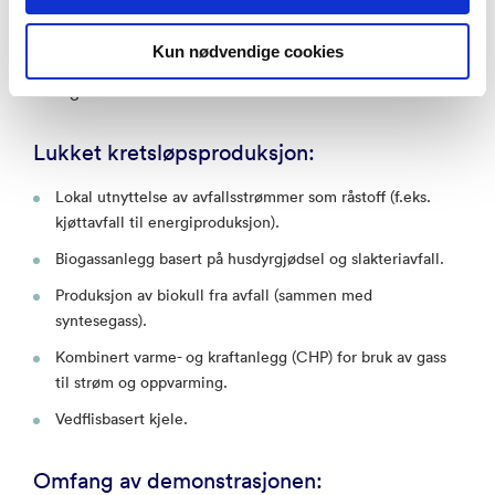
All energi som kreves skal produseres lokalt ved hjelp
av fornybare energikilder (solenergi, biogass, vind og
Kun nødvendige cookies
muligens vannkraft) i kombinasjon med optimalisert
energieffektivitet.
Lukket kretsløpsproduksjon:
Lokal utnyttelse av avfallsstrømmer som råstoff (f.eks.
kjøttavfall til energiproduksjon).
Biogassanlegg basert på husdyrgjødsel og slakteriavfall.
Produksjon av biokull fra avfall (sammen med
syntesegass).
Kombinert varme- og kraftanlegg (CHP) for bruk av gass
til strøm og oppvarming.
Vedflisbasert kjele.
Omfang av demonstrasjonen: