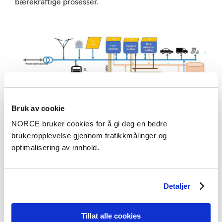
bærekraftige prosesser.
Bruk av cookie
NORCE bruker cookies for å gi deg en bedre
brukeropplevelse gjennom trafikkmålinger og
Kilde:
HarvRESt og NORCE tanker om
optimalisering av innhold.
NORCE
hvordan energisystemer kan bli på
Røysland Gård.
Detaljer
Mål for demonstrasjonen
Tillat alle cookies