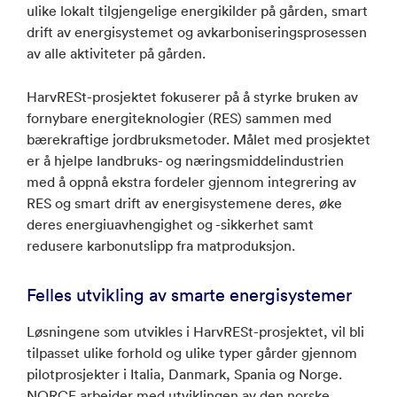
ulike lokalt tilgjengelige energikilder på gården, smart
drift av energisystemet og avkarboniseringsprosessen
av alle aktiviteter på gården.
HarvRESt-prosjektet fokuserer på å styrke bruken av
fornybare energiteknologier (RES) sammen med
bærekraftige jordbruksmetoder. Målet med prosjektet
er å hjelpe landbruks- og næringsmiddelindustrien
med å oppnå ekstra fordeler gjennom integrering av
RES og smart drift av energisystemene deres, øke
deres energiuavhengighet og -sikkerhet samt
redusere karbonutslipp fra matproduksjon.
Felles utvikling av smarte energisystemer
Løsningene som utvikles i HarvRESt-prosjektet, vil bli
tilpasset ulike forhold og ulike typer gårder gjennom
pilotprosjekter i Italia, Danmark, Spania og Norge.
NORCE arbeider med utviklingen av den norske