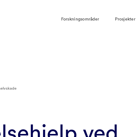
Forskningsområder
Prosjekter
selvskade
lsehjelp ved