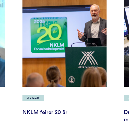
Aktuelt
NKLM feirer 20 år
Du
m