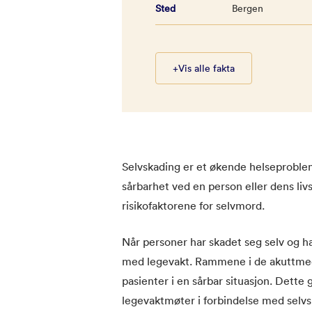
Sted
Bergen
+
Vis alle fakta
Selvskading er et økende helseproblem
sårbarhet ved en person eller dens liv
risikofaktorene for selvmord.
Når personer har skadet seg selv og ha
med legevakt. Rammene i de akuttmed
pasienter i en sårbar situasjon. Dett
legevaktmøter i forbindelse med selv