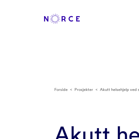
Forside
<
Prosjekter
<
Akutt helsehjelp ved 
Akutt he