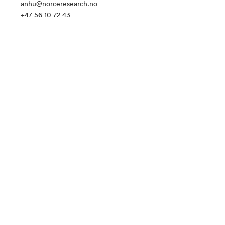
anhu@norceresearch.no
+47 56 10 72 43