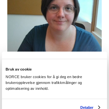
Aktuelt
Bruk av cookie
Legevaktene trenger trening i håndtering av
NORCE bruker cookies for å gi deg en bedre
selvskading
brukeropplevelse gjennom trafikkmålinger og
optimalisering av innhold.
Prosjekter
Detaljer