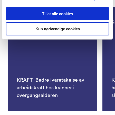
Tillat alle cookies
Samfunn, Helse
S
Kun nødvendige cookies
KRAFT- Bedre ivaretakelse av
K
arbeidskraft hos kvinner i
h
overgangsalderen
s