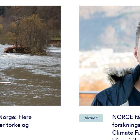
Norge: Flere
NORCE får
Aktuelt
r tørke og
forskning
Climate Fu