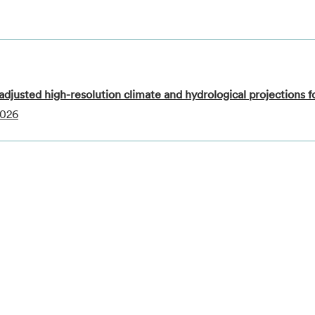
adjusted high-resolution climate and hydrological projections 
2026