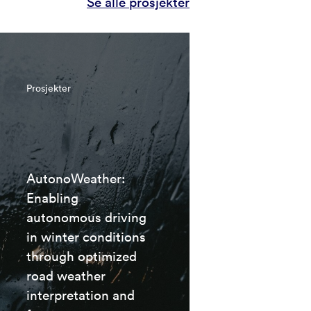
Se alle prosjekter
Prosjekter
AutonoWeather:
Enabling
autonomous driving
in winter conditions
through optimized
road weather
interpretation and