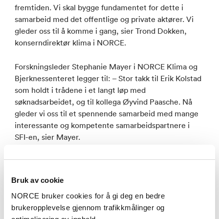
fremtiden. Vi skal bygge fundamentet for dette i
samarbeid med det offentlige og private aktører. Vi
gleder oss til å komme i gang, sier Trond Dokken,
konserndirektør klima i NORCE.
Forskningsleder Stephanie Mayer i NORCE Klima og
Bjerknessenteret legger til: – Stor takk til Erik Kolstad
som holdt i trådene i et langt løp med
søknadsarbeidet, og til kollega Øyvind Paasche. Nå
gleder vi oss til et spennende samarbeid med mange
interessante og kompetente samarbeidspartnere i
SFI-en, sier Mayer.
Det overordnete målet med SFI-ordningen er å bidra
til styrket innovasjonsevne og økt verdiskaping i norsk
Bruk av cookie
næringsliv gjennom langsiktig forskning. En SFI
etableres for en periode på maksimalt åtte år.
NORCE bruker cookies for å gi deg en bedre
brukeropplevelse gjennom trafikkmålinger og