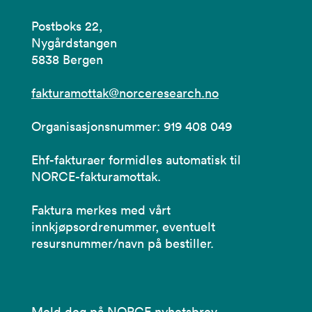
Postboks 22,
Nygårdstangen
5838 Bergen
fakturamottak@norceresearch.no
Organisasjonsnummer: 919 408 049
Ehf-fakturaer formidles automatisk til
NORCE-fakturamottak.
Faktura merkes med vårt
innkjøpsordrenummer, eventuelt
resursnummer/navn på bestiller.
Meld deg på NORCE nyhetsbrev