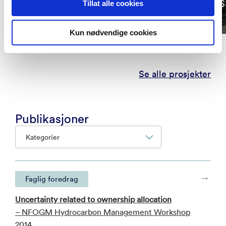
stations
S
Tillat alle cookies
Kun nødvendige cookies
Se alle prosjekter
Publikasjoner
Kategorier
Faglig foredrag
Uncertainty related to ownership allocation
– NFOGM Hydrocarbon Management Workshop
2014