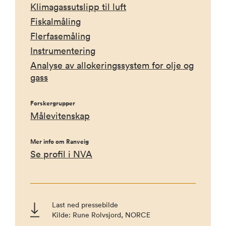
Klimagassutslipp til luft
Fiskalmåling
Flerfasemåling
Instrumentering
Analyse av allokeringssystem for olje og
gass
Forskergrupper
Målevitenskap
Mer info om Ranveig
Se profil i NVA
Last ned pressebilde
Kilde: Rune Rolvsjord, NORCE