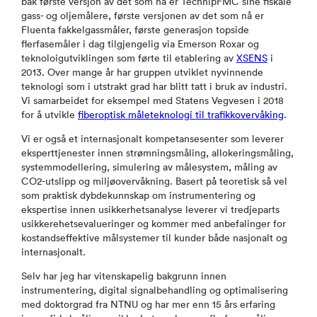
bak første versjon av det som nå er TechnipFMC sine fiskale
gass- og oljemålere, første versjonen av det som nå er
Fluenta fakkelgassmåler, første generasjon topside
flerfasemåler i dag tilgjengelig via Emerson Roxar og
teknoloigutviklingen som førte til etablering av
XSENS
i
2013. Over mange år har gruppen utviklet nyvinnende
teknologi som i utstrakt grad har blitt tatt i bruk av industri.
Vi samarbeidet for eksempel med Statens Vegvesen i 2018
for å utvikle
fiberoptisk måleteknologi til trafikkovervåking
.
Vi er også et internasjonalt kompetansesenter som leverer
eksperttjenester innen strømningsmåling, allokeringsmåling,
systemmodellering, simulering av målesystem, måling av
CO2-utslipp og miljøovervåkning. Basert på teoretisk så vel
som praktisk dybdekunnskap om instrumentering og
ekspertise innen usikkerhetsanalyse leverer vi tredjeparts
usikkerehetsevalueringer og kommer med anbefalinger for
kostandseffektive målsystemer til kunder både nasjonalt og
internasjonalt.
Selv har jeg har vitenskapelig bakgrunn innen
instrumentering, digital signalbehandling og optimalisering
med doktorgrad fra NTNU og har mer enn 15 års erfaring