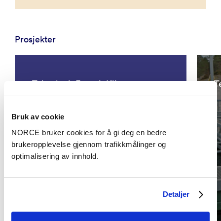
Prosjekter
Teknologi, Energi, Klima
T
Bruk av cookie
NORCE bruker cookies for å gi deg en bedre
brukeropplevelse gjennom trafikkmålinger og
optimalisering av innhold.
Detaljer
Uncertainty analysis metering