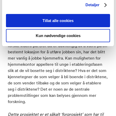
– Jobbmuligheter er – ikke overraskende – det
Detaljer
viktigste for unges motivasjon for å bo i distriktene.
Andre viktige faktorer er tilgjengelighet på bolig,
økonomiske tilskuddsordninger og nærhet til naturen.
Tillat alle cookies
Forskerne påpeker dessuten at korona-pandemien har
Kun nødvendige cookies
gitt nye trender som det kan være interessant å
forske videre på. Der du er uavhengig av å være på en
bestemt lokasjon for å utføre jobben sin, har det blitt
mer vanlig å jobbe hjemmefra. Kan muligheten for
hjemmekontor appellere til unge i etableringsfasen
slik at de vil bosette seg i distriktene? Hva er det som
kjennetegner de som velger å bli boende i distriktene,
de som vender tilbake og de som velger å etablere
seg i distriktene? Det er noen av de sentrale
problemstillinger som kan belyses gjennom mer
forskning.
Dette prosjektet er et såkalt ‘forprosjekt’ som har til