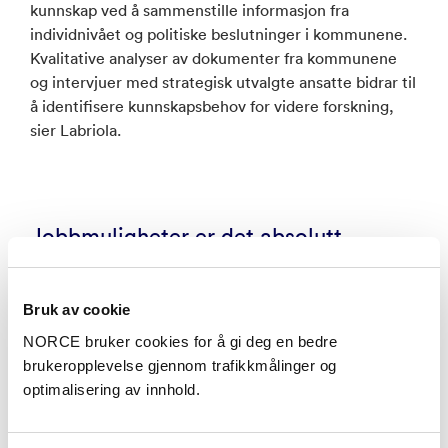
kunnskap ved å sammenstille informasjon fra
individnivået og politiske beslutninger i kommunene.
Kvalitative analyser av dokumenter fra kommunene
og intervjuer med strategisk utvalgte ansatte bidrar til
å identifisere kunnskapsbehov for videre forskning,
sier Labriola.
Jobbmuligheter er det absolutt
viktigste
I prosjektet har de utenom å analysere dokumenter,
Bruk av cookie
intervjuet 4-6 ansatte i hver av de tre kommunene
NORCE bruker cookies for å gi deg en bedre
samt totalt 14 innbyggere. Dermed har de undersøkt
brukeropplevelse gjennom trafikkmålinger og
utfordringene både fra kommunens og de unges
optimalisering av innhold.
perspektiv.