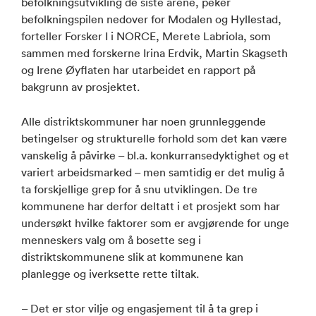
befolkningsutvikling de siste årene, peker
befolkningspilen nedover for Modalen og Hyllestad,
forteller Forsker I i NORCE, Merete Labriola, som
sammen med forskerne Irina Erdvik, Martin Skagseth
og Irene Øyflaten har utarbeidet en rapport på
bakgrunn av prosjektet.
Alle distriktskommuner har noen grunnleggende
betingelser og strukturelle forhold som det kan være
vanskelig å påvirke – bl.a. konkurransedyktighet og et
variert arbeidsmarked – men samtidig er det mulig å
ta forskjellige grep for å snu utviklingen. De tre
kommunene har derfor deltatt i et prosjekt som har
undersøkt hvilke faktorer som er avgjørende for unge
menneskers valg om å bosette seg i
distriktskommunene slik at kommunene kan
planlegge og iverksette rette tiltak.
– Det er stor vilje og engasjement til å ta grep i