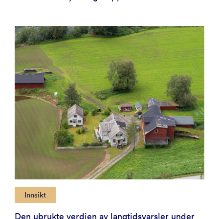
Innsikt
Den ubrukte verdien av langtidsvarsler under