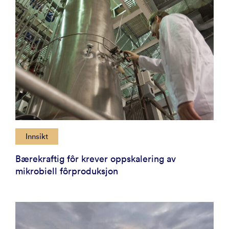
Innsikt
Bærekraftig fôr krever oppskalering av
mikrobiell fôrproduksjon