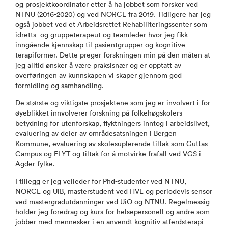
og prosjektkoordinator etter å ha jobbet som forsker ved
NTNU (2016-2020) og ved NORCE fra 2019. Tidligere har jeg
også jobbet ved et Arbeidsrettet Rehabiliteringssenter som
idretts- og gruppeterapeut og teamleder hvor jeg fikk
inngående kjennskap til pasientgrupper og kognitive
terapiformer. Dette preger forskningen min på den måten at
jeg alltid ønsker å være praksisnær og er opptatt av
overføringen av kunnskapen vi skaper gjennom god
formidling og samhandling.
De største og viktigste prosjektene som jeg er involvert i for
øyeblikket innvolverer forskning på folkehøgskolers
betydning for utenforskap, flyktningers inntog i arbeidslivet,
evaluering av deler av områdesatsningen i Bergen
Kommune, evaluering av skolesuplerende tiltak som Guttas
Campus og FLYT og tiltak for å motvirke frafall ved VGS i
Agder fylke.
I tillegg er jeg veileder for Phd-studenter ved NTNU,
NORCE og UiB, masterstudent ved HVL og periodevis sensor
ved mastergradutdanninger ved UiO og NTNU. Regelmessig
holder jeg foredrag og kurs for helsepersonell og andre som
jobber med mennesker i en anvendt kognitiv atferdsterapi