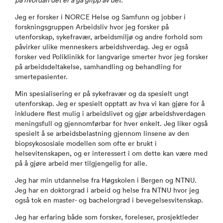
på hvordan det er å gå glipp av det.
Jeg er forsker i NORCE Helse og Samfunn og jobber i
forskningsgruppen Arbeidsliv hvor jeg forsker på
utenforskap, sykefravær, arbeidsmiljø og andre forhold som
påvirker ulike menneskers arbeidshverdag. Jeg er også
forsker ved Poliklinikk for langvarige smerter hvor jeg forsker
på arbeidsdeltakelse, samhandling og behandling for
smertepasienter.
Min spesialisering er på sykefravær og da spesielt ungt
utenforskap. Jeg er spesielt opptatt av hva vi kan gjøre for å
inkludere flest mulig i arbeidslivet og gjør arbeidshverdagen
meningsfull og gjennomførbar for hver enkelt. Jeg liker også
spesielt å se arbeidsbelastning gjennom linsene av den
biopsykososiale modellen som ofte er brukt i
helsevitenskapen, og er interessert i om dette kan være med
på å gjøre arbeid mer tilgjengelig for alle.
Jeg har min utdannelse fra Høgskolen i Bergen og NTNU.
Jeg har en doktorgrad i arbeid og helse fra NTNU hvor jeg
også tok en master- og bachelorgrad i bevegelsesvitenskap.
Jeg har erfaring både som forsker, foreleser, prosjektleder