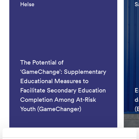
Helse
S
The Potential of
‘GameChange’: Supplementary
Educational Measures to
Facilitate Secondary Education
E
Completion Among At-Risk
d
Youth (GameChanger)
(