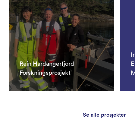
I
Rein Hardangerfjord
E
Forskningsprosjekt
M
Se alle prosjekter