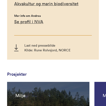
Akvakultur og marin biodiversitet
Mer info om Andrea
Se profil i NVA
Last ned pressebilde
Kilde: Rune Rolvsjord, NORCE
Prosjekter
Miljø
M