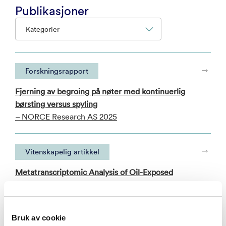
Publikasjoner
Kategorier
Forskningsrapport
Fjerning av begroing på nøter med kontinuerlig
børsting versus spyling
– NORCE Research AS 2025
Vitenskapelig artikkel
Metatranscriptomic Analysis of Oil-Exposed
Seawater Bacterial Communities Archived by an
Environmental Sample Processor (ESP)
– Microorganisms 2020
Bruk av cookie