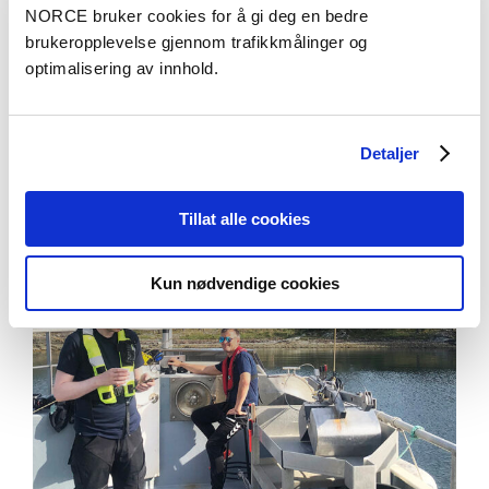
NORCE bruker cookies for å gi deg en bedre
Se alle publikasjoner i NVA
brukeropplevelse gjennom trafikkmålinger og
optimalisering av innhold.
Aktuelt
Detaljer
Tillat alle cookies
Kun nødvendige cookies