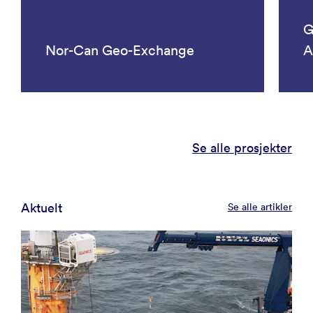
G
Nor-Can Geo-Exchange
A
Se alle prosjekter
Aktuelt
Se alle artikler