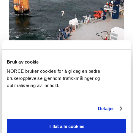
Bruk av cookie
Aktuelt
NORCE bruker cookies for å gi deg en bedre
brukeropplevelse gjennom trafikkmålinger og
Peker på forretningsmodeller for lading til havs
optimalisering av innhold.
Detaljer
Tillat alle cookies