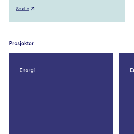
Se alle
Prosjekter
Energi
E