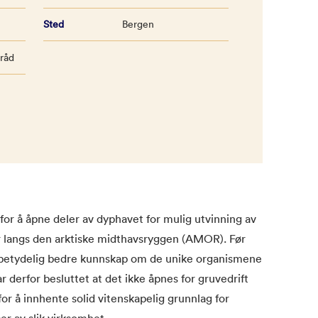
Sted
Bergen
sråd
for å åpne deler av dyphavet for mulig utvinning av
 langs den arktiske midthavsryggen (AMOR). Før
 vi betydelig bedre kunnskap om de unike organismene
 derfor besluttet at det ikke åpnes for gruvedrift
 for å innhente solid vitenskapelig grunnlag for
r av slik virksomhet.