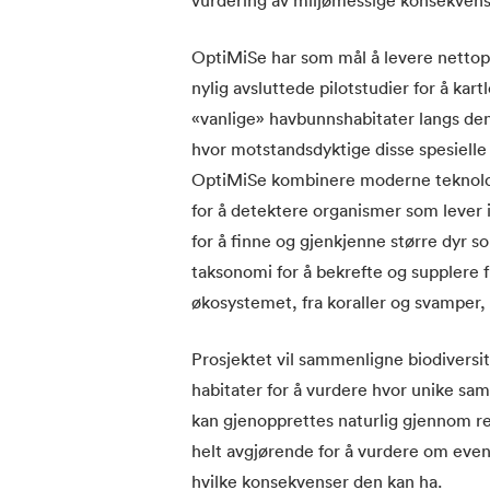
OptiMiSe har som mål å levere nettopp
nylig avsluttede pilotstudier for å kar
«vanlige» havbunnshabitater langs de
hvor motstandsdyktige disse spesielle 
OptiMiSe kombinere moderne teknolog
for å detektere organismer som lever 
for å finne og gjenkjenne større dyr so
taksonomi for å bekrefte og supplere f
økosystemet, fra koraller og svamper, 
Prosjektet vil sammenligne biodiversit
habitater for å vurdere hvor unike sa
kan gjenopprettes naturlig gjennom r
helt avgjørende for å vurdere om event
hvilke konsekvenser den kan ha.