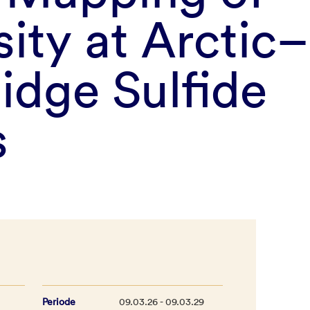
sity at Arctic
idge Sulfide
s
Periode
09.03.26 - 09.03.29