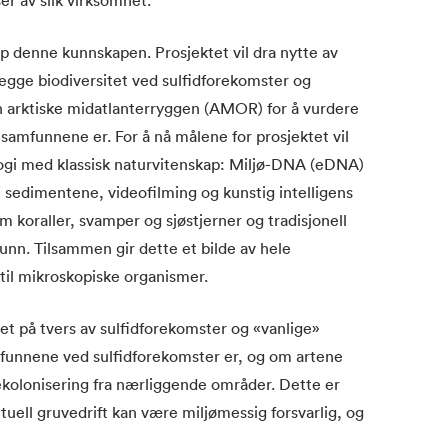
 denne kunnskapen. Prosjektet vil dra nytte av
tlegge biodiversitet ved sulfidforekomster og
n arktiske midatlanterryggen (AMOR) for å vurdere
samfunnene er. For å nå målene for prosjektet vil
i med klassisk naturvitenskap: Miljø-DNA (eDNA)
i sedimentene, videofilming og kunstig intelligens
m koraller, svamper og sjøstjerner og tradisjonell
unn. Tilsammen gir dette et bilde av hele
til mikroskopiske organismer.
et på tvers av sulfidforekomster og «vanlige»
mfunnene ved sulfidforekomster er, og om artene
ekolonisering fra nærliggende områder. Dette er
uell gruvedrift kan være miljømessig forsvarlig, og