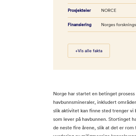
Prosjekteier
NORCE
Finansiering
Norges forskning
+
Vis alle fakta
Norge har startet en betinget prosess 
havbunnsmineraler, inkludert områder
slik aktivitet kan finne sted trenger
som lever på havbunnen. Stortinget har
de neste fire årene, slik at det er rom
vurdering av miljømessige konsekvense