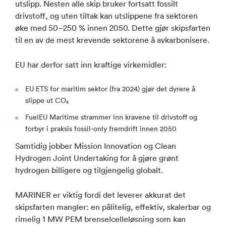
utslipp. Nesten alle skip bruker fortsatt fossilt
drivstoff, og uten tiltak kan utslippene fra sektoren
øke med 50–250 % innen 2050. Dette gjør skipsfarten
til en av de mest krevende sektorene å avkarbonisere.
EU har derfor satt inn kraftige virkemidler:
EU ETS for maritim sektor (fra 2024) gjør det dyrere å
slippe ut CO₂
FuelEU Maritime strammer inn kravene til drivstoff og
forbyr i praksis fossil-only fremdrift innen 2050
Samtidig jobber Mission Innovation og Clean
Hydrogen Joint Undertaking for å gjøre grønt
hydrogen billigere og tilgjengelig globalt.
MARINER er viktig fordi det leverer akkurat det
skipsfarten mangler: en pålitelig, effektiv, skalerbar og
rimelig 1 MW PEM brenselcelleløsning som kan