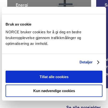
Energi
S
Bruk av cookie
NORCE bruker cookies for å gi deg en bedre
brukeropplevelse gjennom trafikkmålinger og
optimalisering av innhold.
M
Detaljer
h
Bio-risk on salt caverns - 2
o
Tillat alle cookies
Kun nødvendige cookies
Se alle prosjekter