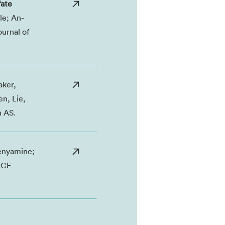
fate
le; An-
ournal of
aker,
n, Lie,
h AS.
enyamine;
ORCE