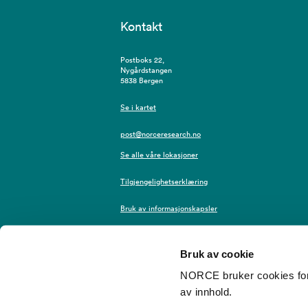
Kontakt
Postboks 22,
Nygårdstangen
5838 Bergen
Se i kartet
post@norceresearch.no
Se alle våre lokasjoner
Tilgjengelighetserklæring
Bruk av informasjonskapsler
Personvern i NORCE
Bruk av cookie
NORCE bruker cookies for 
av innhold.