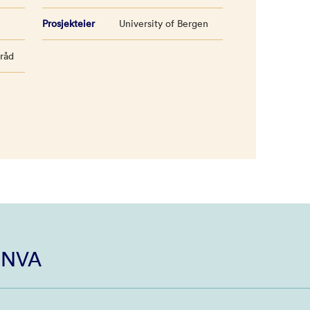
Prosjekteier
University of Bergen
sråd
i NVA