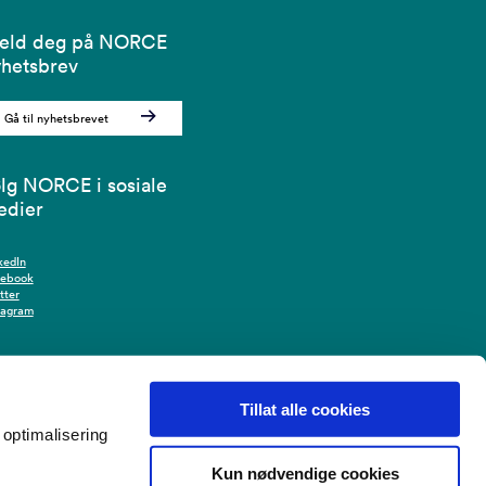
eld deg på NORCE
hetsbrev
Gå til nyhetsbrevet
lg NORCE i sosiale
edier
kedIn
cebook
tter
tagram
Tillat alle cookies
optimalisering
Kun nødvendige cookies