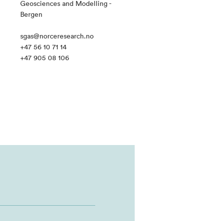
Geosciences and Modelling -
Bergen
sgas@norceresearch.no
+47 56 10 71 14
+47 905 08 106