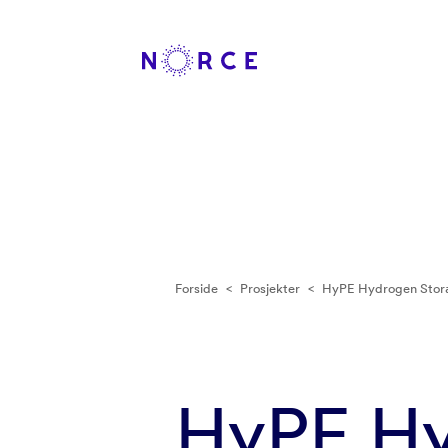
Forside
<
Prosjekter
<
HyPE Hydrogen Storag
HyPE Hy