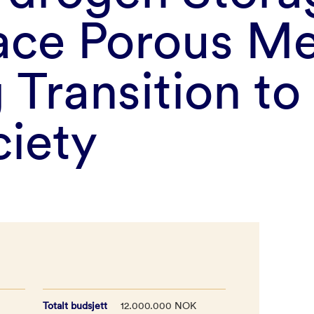
ace Porous Me
 Transition to
ciety
Totalt budsjett
12.000.000 NOK