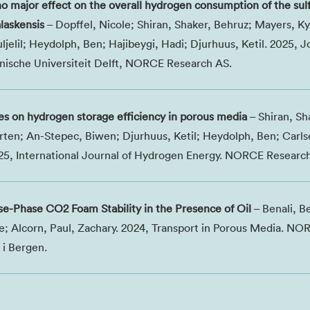
no major effect on the overall hydrogen consumption of the sul
laskensis
– Dopffel, Nicole; Shiran, Shaker, Behruz; Mayers, Ky
jelil; Heydolph, Ben; Hajibeygi, Hadi; Djurhuus, Ketil. 2025, J
hnische Universiteit Delft, NORCE Research AS.
ties on hydrogen storage efficiency in porous media
– Shiran, Sh
ten; An-Stepec, Biwen; Djurhuus, Ketil; Heydolph, Ben; Carlse
025, International Journal of Hydrogen Energy. NORCE Researc
e-Phase CO2 Foam Stability in the Presence of Oil
– Benali, B
de; Alcorn, Paul, Zachary. 2024, Transport in Porous Media. N
 i Bergen.