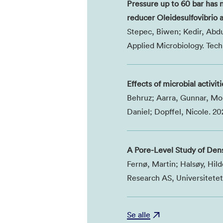
Pressure up to 60 bar has 
reducer Oleidesulfovibrio a
Stepec, Biwen; Kedir, Abdul
Applied Microbiology. Tec
Effects of microbial activi
Behruz; Aarra, Gunnar, Mor
Daniel; Dopffel, Nicole. 2
A Pore-Level Study of Dens
Fernø, Martin; Halsøy, Hil
Research AS, Universitetet
Se alle