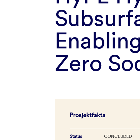
Subsurf
Enabling
Zero So
Prosjektfakta
Status
CONCLUDED