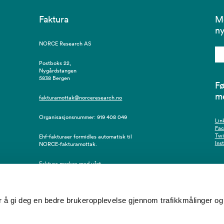
Faktura
M
ny
NORCE Research AS
Postboks 22,
Nygårdstangen
5838 Bergen
Fø
m
fakturamottak@norceresearch.no
Organisasjonsnummer: 919 408 049
Lin
Fa
Twi
Ehf-fakturaer formidles automatisk til
Ins
NORCE-fakturamottak.
Faktura merkes med vårt
innkjøpsordrenummer, eventuelt
resursnummer/navn på bestiller.
å gi deg en bedre brukeropplevelse gjennom trafikkmålinger og 