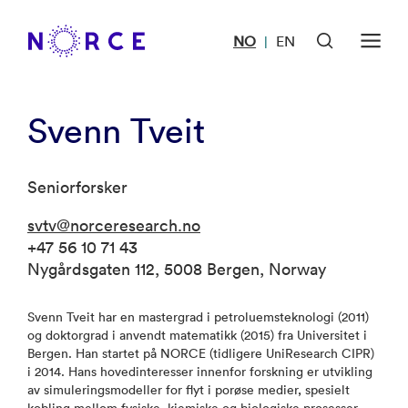
NO
EN
|
Svenn Tveit
Seniorforsker
svtv@norceresearch.no
+47 56 10 71 43
Nygårdsgaten 112, 5008 Bergen, Norway
Svenn Tveit har en mastergrad i petroluemsteknologi (2011)
og doktorgrad i anvendt matematikk (2015) fra Universitet i
Bergen. Han startet på NORCE (tidligere UniResearch CIPR)
i 2014. Hans hovedinteresser innenfor forskning er utvikling
av simuleringsmodeller for flyt i porøse medier, spesielt