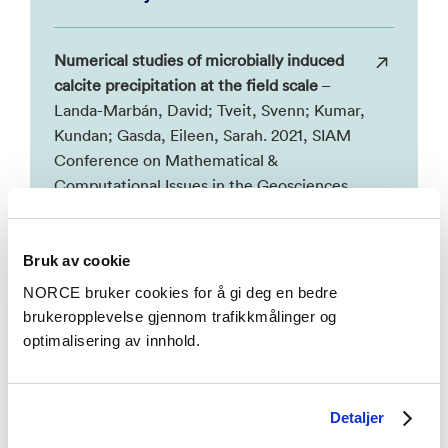
Numerical studies of microbially induced
calcite precipitation at the field scale
–
Landa-Marbán, David; Tveit, Svenn; Kumar,
Kundan; Gasda, Eileen, Sarah. 2021, SIAM
Conference on Mathematical &
Computational Issues in the Geosciences
(GS21). NORCE Research AS, Universitetet i
Bergen.
Bruk av cookie
NORCE bruker cookies for å gi deg en bedre
Numerical studies of CO2 leakage
brukeropplevelse gjennom trafikkmålinger og
remediation by MICP-based plugging
optimalisering av innhold.
technology
– Landa-Marbán, David; Kumar,
Kundan; Tveit, Svenn; Gasda, Eileen, Sarah.
NORCE Research AS, Universitetet i
Detaljer
Bergen.