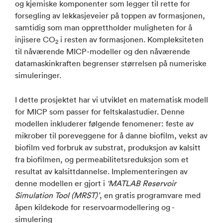
og kjemiske komponenter som legger til rette for
forsegling av lekkasjeveier på toppen av formasjonen,
samtidig som man opprettholder muligheten for å
injisere CO
i resten av formasjonen. Kompleksiteten
2
til nåværende MICP-modeller og den nåværende
datamaskinkraften begrenser størrelsen på numeriske
simuleringer.
I dette prosjektet har vi utviklet en matematisk modell
for MICP som passer for feltskalastudier. Denne
modellen inkluderer følgende fenomener: feste av
mikrober til poreveggene for å danne biofilm, vekst av
biofilm ved forbruk av substrat, produksjon av kalsitt
fra biofilmen, og permeabilitetsreduksjon som et
resultat av kalsittdannelse. Implementeringen av
denne modellen er gjort i
‘MATLAB Reservoir
Simulation Tool (MRST)’
, en gratis programvare med
åpen kildekode for reservoarmodellering og -
simulering