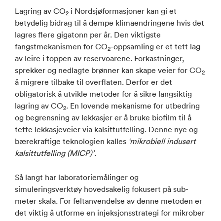
Lagring av CO
i Nordsjøformasjoner kan gi et
2
betydelig bidrag til å dempe klimaendringene hvis det
lagres flere gigatonn per år. Den viktigste
fangstmekanismen for CO
-oppsamling er et tett lag
2
av leire i toppen av reservoarene. Forkastninger,
sprekker og nedlagte brønner kan skape veier for CO
2
å migrere tilbake til overflaten. Derfor er det
obligatorisk å utvikle metoder for å sikre langsiktig
lagring av CO
. En lovende mekanisme for utbedring
2
og begrensning av lekkasjer er å bruke biofilm til å
tette lekkasjeveier via kalsittutfelling. Denne nye og
bærekraftige teknologien kalles
‘mikrobiell indusert
kalsittutfelling (MICP)’
.
Så langt har laboratoriemålinger og
simuleringsverktøy hovedsakelig fokusert på sub-
meter skala. For feltanvendelse av denne metoden er
det viktig å utforme en injeksjonsstrategi for mikrober