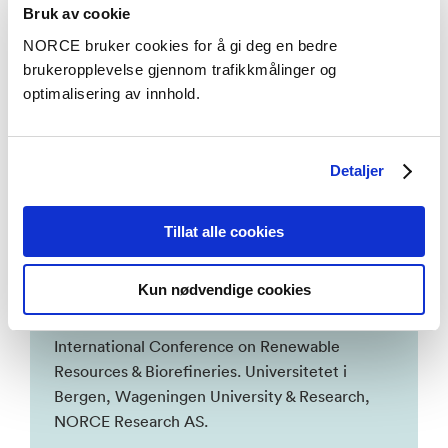
Bruk av cookie
NORCE bruker cookies for å gi deg en bedre
ESPP workshop on Nutrients in aquaculture
brukeropplevelse gjennom trafikkmålinger og
and fisheries
– Kleinegris, Meike,
optimalisering av innhold.
Mechtilde, Dorinde. Universitetet i Bergen,
NORCE Research AS.
Detaljer
INNOAQUA – Sustainable aquaculture
practices for innovative seafood products:
Tillat alle cookies
salmon and microalgae land-based IMTA
–
Kleinegris, Meike, Mechtilde, Dorinde;
Kun nødvendige cookies
Steinrücken, Pia; Andrews, Melanie;
Slegers, P.M.; Böpple, Hanna. 2025,
International Conference on Renewable
Resources & Biorefineries. Universitetet i
Bergen, Wageningen University & Research,
NORCE Research AS.