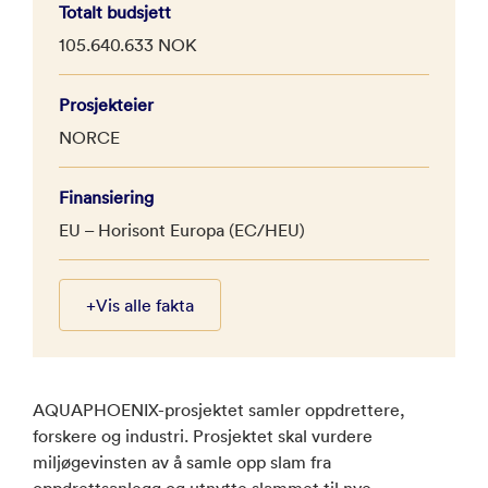
Totalt budsjett
105.640.633 NOK
Prosjekteier
NORCE
Finansiering
EU – Horisont Europa (EC/HEU)
+
Vis alle fakta
AQUAPHOENIX-prosjektet samler oppdrettere,
forskere og industri. Prosjektet skal vurdere
miljøgevinsten av å samle opp slam fra
oppdrettsanlegg og utnytte slammet til nye