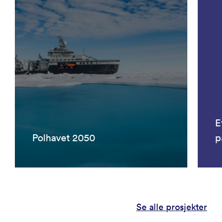
E
Polhavet 2050
p
Se alle prosjekter