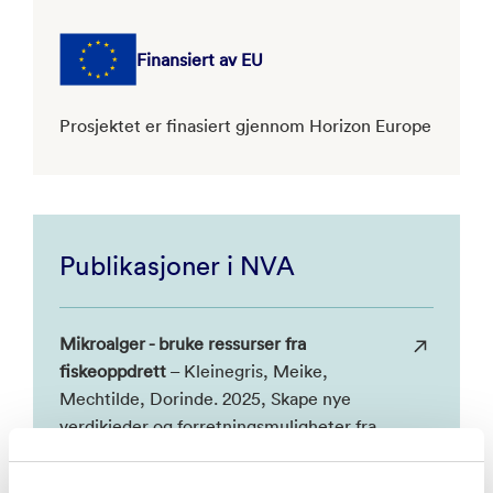
Finansiert av EU
Prosjektet er finasiert gjennom Horizon Europe
Publikasjoner i NVA
Mikroalger - bruke ressurser fra
fiskeoppdrett
– Kleinegris, Meike,
Mechtilde, Dorinde. 2025, Skape nye
verdikjeder og forretningsmuligheter fra
avfall til energi og fór!. Universitetet i
Bergen, NORCE Research AS.