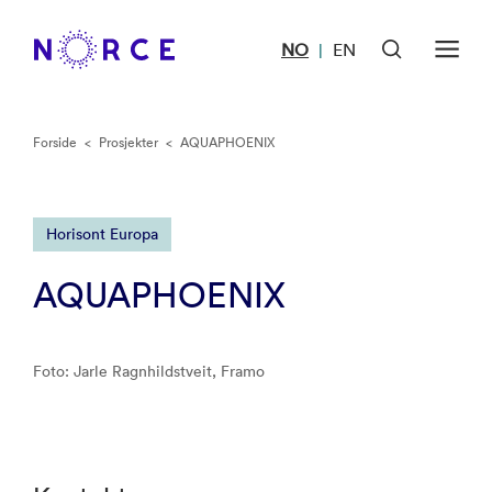
NO
EN
|
Forside
<
Prosjekter
<
AQUAPHOENIX
Horisont Europa
AQUAPHOENIX
Foto: Jarle Ragnhildstveit, Framo