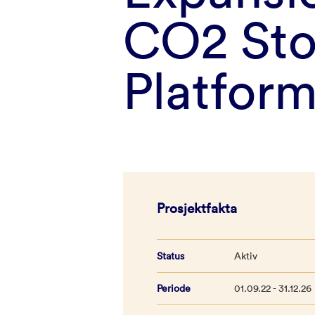
CO2 Sto
Platfor
Prosjektfakta
Status
Aktiv
Periode
01.09.22 - 31.12.26