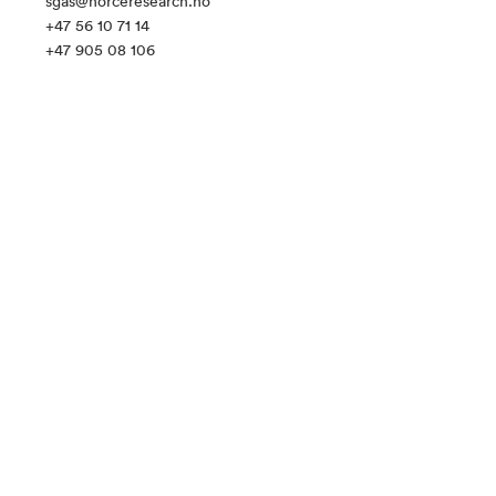
sgas@norceresearch.no
+47 56 10 71 14
+47 905 08 106