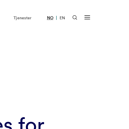
|
Tjenester
NO
EN
s for