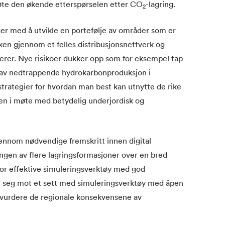
møte den økende etterspørselen etter CO
-lagring.
2
ger med å utvikle en portefølje av områder som er
en gjennom et felles distribusjonsnettverk og
erer. Nye risikoer dukker opp som for eksempel tap
r av nedtrappende hydrokarbonproduksjon i
rategier for hvordan man best kan utnytte de rike
en i møte med betydelig underjordisk og
ennom nødvendige fremskritt innen digital
ngen av flere lagringsformasjoner over en bred
or effektive simuleringsverktøy med god
er seg mot et sett med simuleringsverktøy med åpen
å vurdere de regionale konsekvensene av