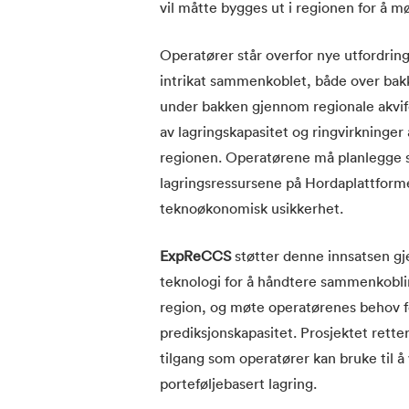
vil måtte bygges ut i regionen for å 
Operatører står overfor nye utfordrin
intrikat sammenkoblet, både over bakk
under bakken gjennom regionale akvif
av lagringskapasitet og ringvirkninge
regionen. Operatørene må planlegge st
lagringsressursene på Hordaplattform
teknoøkonomisk usikkerhet.
ExpReCCS
støtter denne innsatsen gj
teknologi for å håndtere sammenkobli
region, og møte operatørenes behov f
prediksjonskapasitet. Prosjektet rett
tilgang som operatører kan bruke til 
porteføljebasert lagring.