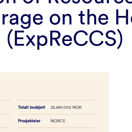
rage on the H
m (ExpReCCS)
Totalt budsjett
22.691.000 NOK
Prosjekteier
NORCE