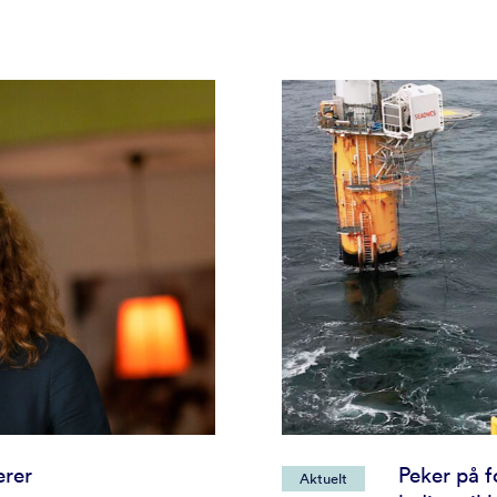
rer
Peker på f
Aktuelt