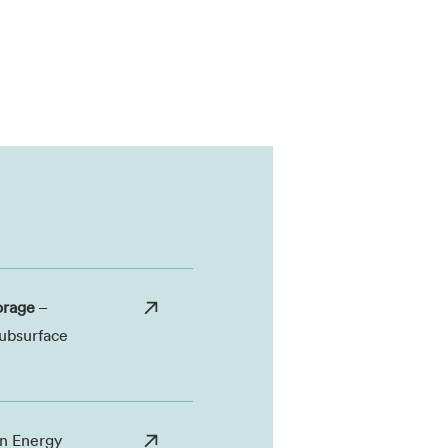
orage
–
Subsurface
en Energy